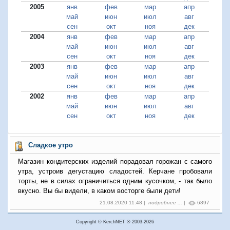
2005
янв
фев
мар
апр
май
июн
июл
авг
сен
окт
ноя
дек
2004
янв
фев
мар
апр
май
июн
июл
авг
сен
окт
ноя
дек
2003
янв
фев
мар
апр
май
июн
июл
авг
сен
окт
ноя
дек
2002
янв
фев
мар
апр
май
июн
июл
авг
сен
окт
ноя
дек
Сладкое утро
Магазин кондитерских изделий порадовал горожан с самого
утра, устроив дегустацию сладостей. Керчане пробовали
торты, не в силах ограничиться одним кусочком, - так было
вкусно. Вы бы видели, в каком восторге были дети!
21.08.2020 11:48 |
подробнее ...
|
6897
Copyright © KerchNET ® 2003-2026