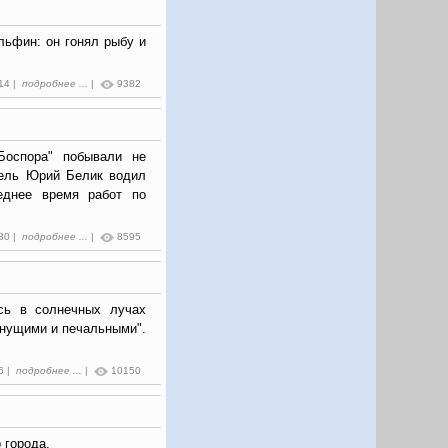
льфин: он гонял рыбу и
:14 |
подробнее ...
|
9382
Боспора" побывали не
тель Юрий Белик водил
еднее время работ по
:30 |
подробнее ...
|
8595
сь в солнечных лучах
бнущими и печальными".
6 |
подробнее ...
|
10150
 города.