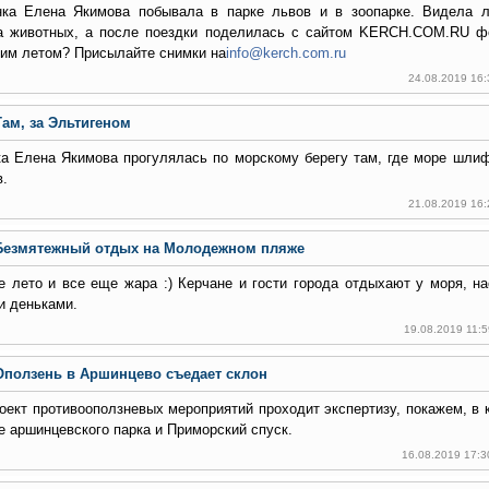
нка Елена Якимова побывала в парке львов и в зоопарке. Видела л
а животных, а после поездки поделилась с сайтом KERCH.COM.RU ф
им летом? Присылайте снимки на
info@kerch.com.ru
24.08.2019 16
Там, за Эльтигеном
ка Елена Якимова прогулялась по морскому берегу там, где море шли
.
21.08.2019 16
Безмятежный отдых на Молодежном пляже
 лето и все еще жара :) Керчане и гости города отдыхают у моря, 
и деньками.
19.08.2019 11:
Оползень в Аршинцево съедает склон
оект противооползневых мероприятий проходит экспертизу, покажем, в 
е аршинцевского парка и Приморский спуск.
16.08.2019 17:3