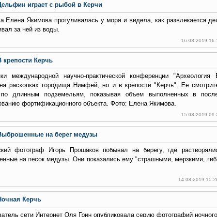
Дельфин играет с рыбой в Керчи
а Елена Якимова прогуливалась у моря и видела, как развлекается де
вал за ней из воды.
16.08.2019 16
В крепости Керчь
ики международной научно-практической конференции "Археология 
 на раскопках городища Нимфей, но и в крепости "Керчь". Ее смотри
 по длинным подземельям, показывая объем выполненных в посл
ванию фортификационного объекта. Фото: Елена Якимова.
15.08.2019 09
Выброшенные на берег медузы
ский фотограф Игорь Прошаков побывал на берегу, где растворяли
нные на песок медузы. Они показались ему "страшными, мерзкими, ги
14.08.2019 15:2
Ночная Керчь
атель сети Интернет Оля Грин опубликовала серию фотографий ночного