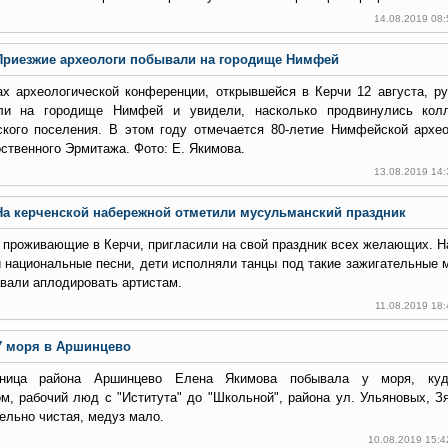
14.08.2019 08
Приезжие археологи побывали на городище Нимфей
х археологической конференции, открывшейся в Керчи 12 августа, р
ли на городище Нимфей и увидели, насколько продвинулись колл
ского поселения. В этом году отмечается 80-летие Нимфейской архео
ственного Эрмитажа. Фото: Е. Якимова.
13.08.2019 14
На керченской набережной отметили мусульманский праздник
 проживающие в Керчи, пригласили на свой праздник всех желающих. Н
 национальные песни, дети исполняли танцы под такие зажигательные м
вали аплодировать артистам.
11.08.2019 18
У моря в Аршинцево
ница района Аршинцево Елена Якимова побывала у моря, куд
м, рабочий люд с "Иститута" до "Школьной", района ул. Ульяновых, З
ельно чистая, медуз мало.
10.08.2019 15:4