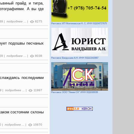
ьвиный прайд и тигра,
отографиями. А вы где
:39 |
подробнее ...
|
8275
Реклама: ИП Миляновская Н. С. ИНН 911104727675
фует подошвы песчаных
:28 |
подробнее ...
|
8038
Реклама: Вандышев А.Н. ИНН 911113162887
наслаждаясь последними
59 |
подробнее ...
|
11997
Реклама: ООО "Линия СК" ИНН 9111030039
каком состоянии склоны
0 |
подробнее ...
|
10670