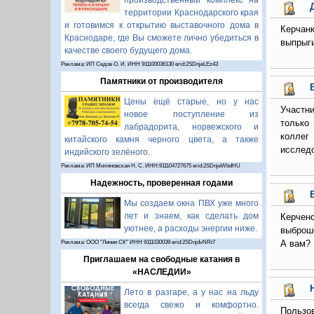
производственный комплекс на
территории Краснодарского края
и готовимся к открытию выставочного дома в
Керчанк
Краснодаре, где Вы сможете лично убедиться в
выпрыги
качестве своего будущего дома.
Реклама: ИП Седов О. И. ИНН 911100036130 erid:2SDnjeLEz43
Памятники от производителя
Цены ещё старые, но у нас
Участн
новое поступление из
только
лабрадорита, норвежского и
коллег
китайского камня черного цвета, а также
исследо
индийского зелёного.
Реклама: ИП Миляновская Н. С. ИНН:911104727675 erid:2SDnjeWbdHU
Надежность, проверенная годами
Мы создаем окна ПВХ уже много
лет и знаем, как сделать дом
Керчен
уютнее, а расходы энергии ниже.
выброше
А вам?
Реклама: ООО "Линия СК" ИНН 9111030039 erid:2SDnjdvNRt7
Приглашаем на свободные катания в
«НАСЛЕДИИ»
Лето в разгаре, а у нас на льду
всегда свежо и комфортно.
Пользов