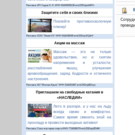
Реклама: ИП Седов О. И. ИНН 911100036130 erid:2SDnjenhKFh
Защитите себя и своих близких
Сотруд
Поклейте противоосколочную
проводи
пленку!
Реклама: ООО "Линия СК" ИНН 9111030039 erid:2SDnjcDQahY
Акции на массаж
Массаж — это не только
удовольствие, но и: снятие
напряжения и усталости;
расслабление мышц; улучшение
кровообращения; заряд бодрости и отличного
настроения.
Реклама: АО "Москва-Крым" ИНН 9111001687 erid:2SDnjdBZsyu
Приглашаем на свободные катания в
«НАСЛЕДИИ»
Лето в разгаре, а у нас на льду
всегда свежо и комфортно.
Самое время сменить зной на
прохладу и провести выходные активно!
Реклама: Союз мастеров спорта ИНН 7718289279 erid:2SDnje2Eh6K