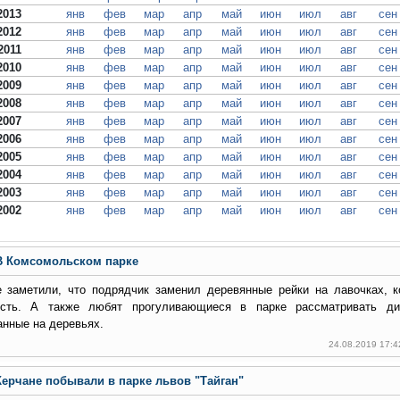
2013
янв
фев
мар
апр
май
июн
июл
авг
сен
2012
янв
фев
мар
апр
май
июн
июл
авг
сен
2011
янв
фев
мар
апр
май
июн
июл
авг
сен
2010
янв
фев
мар
апр
май
июн
июл
авг
сен
2009
янв
фев
мар
апр
май
июн
июл
авг
сен
2008
янв
фев
мар
апр
май
июн
июл
авг
сен
2007
янв
фев
мар
апр
май
июн
июл
авг
сен
2006
янв
фев
мар
апр
май
июн
июл
авг
сен
2005
янв
фев
мар
апр
май
июн
июл
авг
сен
2004
янв
фев
мар
апр
май
июн
июл
авг
сен
2003
янв
фев
мар
апр
май
июн
июл
авг
сен
2002
янв
фев
мар
апр
май
июн
июл
авг
сен
В Комсомольском парке
е заметили, что подрядчик заменил деревянные рейки на лавочках, 
ость. А также любят прогуливающиеся в парке рассматривать дик
нные на деревьях.
24.08.2019 17:4
Керчане побывали в парке львов "Тайган"