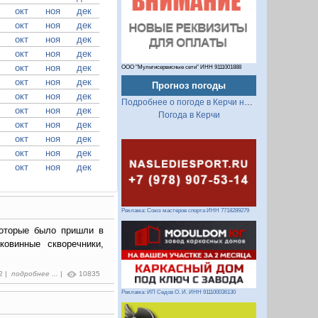
окт
ноя
дек
окт
ноя
дек
окт
ноя
дек
окт
ноя
дек
окт
ноя
дек
ООО "Мультисервисные сети" ИНН 9111001888
окт
ноя
дек
Прогноз погоды
окт
ноя
дек
Подробнее о погоде в Керчи на 2 недели
окт
ноя
дек
Погода в Керчи
окт
ноя
дек
окт
ноя
дек
окт
ноя
дек
окт
ноя
дек
Реклама: Союз мастеров спорта ИНН 7718289279
которые было пришли в
овинные скворечники,
2 |
подробнее ...
|
10835
Реклама: ИП Седов О. И. ИНН 911100036130