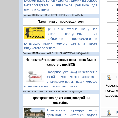
киосков, павильонов и других изделий на основе
металлокаркаса – идеальное решение для
жизни и бизнеса.
Реклама: ИП Седов О. И. ИНН 911100036130 erid:2SDnjcoMmXq
Памятники от производителя
Цены ещё старые, но у нас
новое поступление из
лабрадорита, норвежского и
китайского камня черного цвета, а также
индийского зелёного.
Реклама: ИП Миляновская Н. С. ИНН:911104727675 erid:2SDnjeWbdHU
Не покупайте пластиковые окна - пока Вы не
узнаете о них ВСЁ
Наверное уже каждый человек в
какой то мере может рассказать
о таких уже привычных и хорошо
Керчан
известных всем пластиковых окнах.
негодн
Реклама: ООО "Линия СК" ИНН 9111030039 erid:2SDnjccooQW
развеша
Пространство для жизни, которой вы
достойны
Архитектура формирует наши
привычки, а интерьер задает