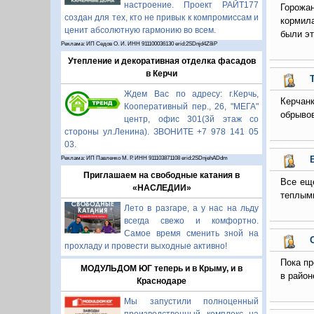
настроение. Проект РАЙТ177
Горожа
создан для тех, кто не привык к компромиссам и
кормил
ценит абсолютную гармонию во всем.
были эт
Реклама: ИП Седов О. И. ИНН 911100036130 erid:2SDnjd4Z8iP
Утепление и декоративная отделка фасадов
в Керчи
Ждем Вас по адресу: г.Керчь,
Керчан
Кооперативный пер., 26, "МЕГА"
обрывов
центр, офис 301(3й этаж со
стороны ул.Ленина). ЗВОНИТЕ +7 978 141 05
03.
Реклама: ИП Павленко М. Р. ИНН 911103871108 erid:2SDnjehADdm
Приглашаем на свободные катания в
Все еще
«НАСЛЕДИИ»
теплым
Лето в разгаре, а у нас на льду
всегда свежо и комфортно.
Самое время сменить зной на
прохладу и провести выходные активно!
Пока пр
МОДУЛЬДОМ ЮГ теперь и в Крыму, и в
в район
Краснодаре
Мы запустили полноценный