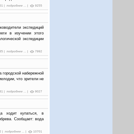
:51 |
подробнее ...
|
9255
уководители экспедиций
еги в изучении этого
логической экспедиции
:35 |
подробнее ...
|
7992
а городской набережной
елодии, что зрители не
:41 |
подробнее ...
|
9027
а ходит купаться, в
ябрева. Сообщает: вода
2 |
подробнее ...
|
10701