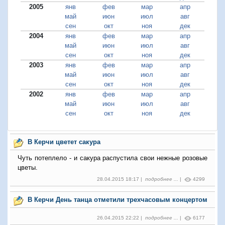
2005
янв
фев
мар
апр
май
июн
июл
авг
сен
окт
ноя
дек
2004
янв
фев
мар
апр
май
июн
июл
авг
сен
окт
ноя
дек
2003
янв
фев
мар
апр
май
июн
июл
авг
сен
окт
ноя
дек
2002
янв
фев
мар
апр
май
июн
июл
авг
сен
окт
ноя
дек
В Керчи цветет сакура
Чуть потеплело - и сакура распустила свои нежные розовые
цветы.
28.04.2015 18:17 |
подробнее ...
|
4299
В Керчи День танца отметили трехчасовым концертом
26.04.2015 22:22 |
подробнее ...
|
6177