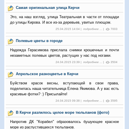
Самая оригинальная улица Керчи
Это, на наш взгляд, улица Театральная в части от площади
до улицы Кирова. И все из-за деревьев, увитых плющом.
25.04.2015 14:04 |
подробнее ...
|
7003
Полевые цветы в городе
Надежда Герасимова прислала снимки крошечных и почти
незаметных полевых цветов, растущих у нас под ногами.
24.04.2015 23:39 |
подробнее ...
|
3504
Апрельское разноцветье в Керчи
Буйством красок весны, вступающей в свои права,
поделилась наша читательница Елена Якимова. А у вас есть
красивые фотки? :) Присылайте!
24.04.2015 09:38 |
подробнее ...
|
3595
В Керчи разлилось целое море тюльпанов (фото)
Напротив ДК "Корабел" образовалось бушующее красное
море из распустившихся тюльпанов.