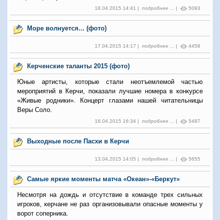
18.04.2015 14:41 |
подробнее ...
|
5093
Море волнуется... (фото)
17.04.2015 14:17 |
подробнее ...
|
4458
Керченские таланты 2015 (фото)
Юные артисты, которые стали неотъемлемой частью
мероприятий в Керчи, показали лучшие номера в конкурсе
«Живые родники». Концерт глазами нашей читательницы
Веры Соло.
16.04.2015 16:34 |
подробнее ...
|
5487
Выходные после Пасхи в Керчи
13.04.2015 14:05 |
подробнее ...
|
5655
Самые яркие моменты матча «Океан»-«Беркут»
Несмотря на дождь и отсутствие в команде трех сильных
игроков, керчане не раз организовывали опасные моменты у
ворот соперника.