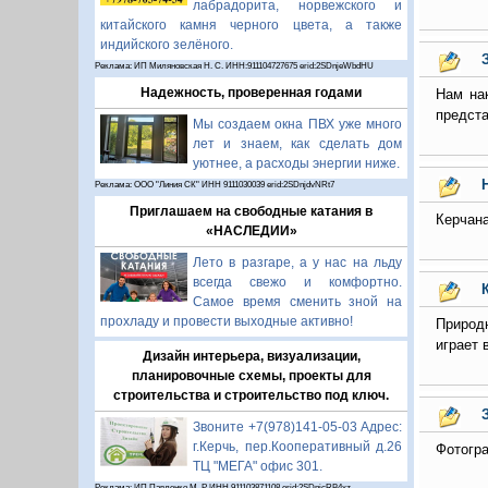
лабрадорита, норвежского и
китайского камня черного цвета, а также
индийского зелёного.
Реклама: ИП Миляновская Н. С. ИНН:911104727675 erid:2SDnjeWbdHU
Надежность, проверенная годами
Нам на
предста
Мы создаем окна ПВХ уже много
лет и знаем, как сделать дом
уютнее, а расходы энергии ниже.
Реклама: ООО "Линия СК" ИНН 9111030039 erid:2SDnjdvNRt7
Приглашаем на свободные катания в
Керчана
«НАСЛЕДИИ»
Лето в разгаре, а у нас на льду
всегда свежо и комфортно.
Самое время сменить зной на
прохладу и провести выходные активно!
Природн
играет 
Дизайн интерьера, визуализации,
планировочные схемы, проекты для
строительства и строительство под ключ.
Звоните +7(978)141-05-03 Адрес:
г.Керчь, пер.Кооперативный д.26
Фотогр
ТЦ "МЕГА" офис 301.
Реклама: ИП Павленко М. Р. ИНН 911103871108 erid:2SDnjcRB4xz