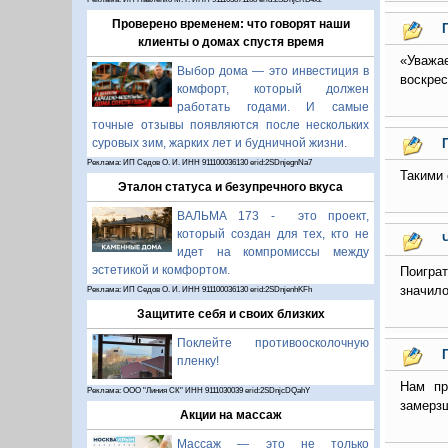
Проверено временем: что говорят наши
клиенты о домах спустя время
«Уважа
Выбор дома — это инвестиция в
воскрес
комфорт, который должен
работать годами. И самые
точные отзывы появляются после нескольких
суровых зим, жарких лет и будничной жизни.
Реклама: ИП Седов О. И. ИНН 911100036130 erid:2SDnjegnNa7
Такими 
Эталон статуса и безупречного вкуса
ВАЛЬМА 173 - это проект,
который создан для тех, кто не
идет на компромиссы между
эстетикой и комфортом.
Поиграт
значило
Реклама: ИП Седов О. И. ИНН 911100036130 erid:2SDnjenhKFh
Защитите себя и своих близких
Поклейте противоосколочную
пленку!
Нам пр
Реклама: ООО "Линия СК" ИНН 9111030039 erid:2SDnjcDQahY
замерзш
Акции на массаж
Массаж — это не только