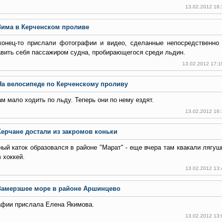
13.02.2012 18
Зима в Керченском проливе
конец-то прислали фотографии и видео, сделанные непосредственно
вить себя пассажиром судна, пробирающегося среди льдин.
13.02.2012 17:1
На велосипеде по Керченскому проливу
м мало ходить по льду. Теперь они по нему ездят.
13.02.2012 16
Керчане достали из закромов коньки
ый каток образовался в районе "Марат" - еще вчера там квакали лягуш
в хоккей.
13.02.2012 13
Замерзшее море в районе Аршинцево
афии прислала Елена Якимова.
13.02.2012 13