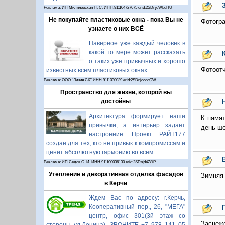
Реклама: ИП Миляновская Н. С. ИНН:911104727675 erid:2SDnjeWbdHU
Не покупайте пластиковые окна - пока Вы не
Фотогр
узнаете о них ВСЁ
Наверное уже каждый человек в
какой то мере может рассказать
о таких уже привычных и хорошо
Фотоотч
известных всем пластиковых окнах.
Реклама: ООО "Линия СК" ИНН 9111030039 erid:2SDnjccooQW
Пространство для жизни, которой вы
достойны
Архитектура формирует наши
К памят
привычки, а интерьер задает
день ше
настроение. Проект РАЙТ177
создан для тех, кто не привык к компромиссам и
ценит абсолютную гармонию во всем.
Реклама: ИП Седов О. И. ИНН 911100036130 erid:2SDnjd4Z8iP
Утепление и декоративная отделка фасадов
Зимняя
в Керчи
Ждем Вас по адресу: г.Керчь,
Кооперативный пер., 26, "МЕГА"
центр, офис 301(3й этаж со
Заснеж