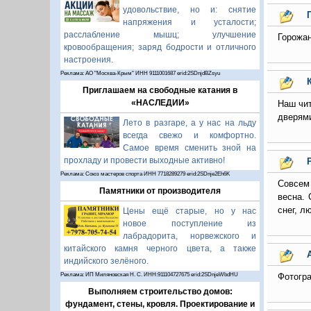
удовольствие, но и: снятие
напряжения и усталости;
расслабление мышц; улучшение
Горожан
кровообращения; заряд бодрости и отличного
настроения.
Реклама: АО "Москва-Крым" ИНН 9111001687 erid:2SDnjdBZsyu
Приглашаем на свободные катания в
«НАСЛЕДИИ»
Наш чит
дверями
Лето в разгаре, а у нас на льду
всегда свежо и комфортно.
Самое время сменить зной на
прохладу и провести выходные активно!
Реклама: Союз мастеров спорта ИНН 7718289279 erid:2SDnje2Eh6K
Совсем 
Памятники от производителя
весна. 
снег, л
Цены ещё старые, но у нас
новое поступление из
лабрадорита, норвежского и
китайского камня черного цвета, а также
индийского зелёного.
Фотогр
Реклама: ИП Миляновская Н. С. ИНН:911104727675 erid:2SDnjeWbdHU
Выполняем строительство домов:
фундамент, стены, кровля. Проектирование и