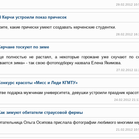
29.02.2012 10
В Керчи устроили показ причесок
ите, какие прически умеют создавать керченские студентки.
28.02.2012 16
Керчане тоскуют по зиме
ще полностью не растаял, а некоторые горожане уже скучают по с
вается зима» - так свою фотоподборку назвала Елена Якимова.
27.02.2012 11
Конкурс красоты «Мисс и Леди КГМТУ»
тве подарка мужчинам университета, девушки устроили праздник красот
24.02.2012 21:1
Как зимуют обитатели страусовой фермы
тательница Ольга Осипова прислала фотографии любимого многими ке
21.02.2012 10