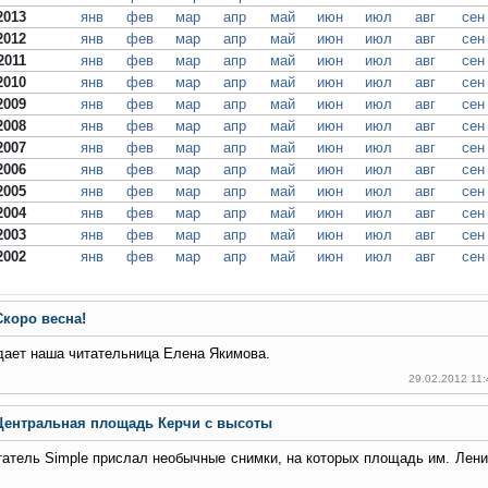
2013
янв
фев
мар
апр
май
июн
июл
авг
сен
2012
янв
фев
мар
апр
май
июн
июл
авг
сен
2011
янв
фев
мар
апр
май
июн
июл
авг
сен
2010
янв
фев
мар
апр
май
июн
июл
авг
сен
2009
янв
фев
мар
апр
май
июн
июл
авг
сен
2008
янв
фев
мар
апр
май
июн
июл
авг
сен
2007
янв
фев
мар
апр
май
июн
июл
авг
сен
2006
янв
фев
мар
апр
май
июн
июл
авг
сен
2005
янв
фев
мар
апр
май
июн
июл
авг
сен
2004
янв
фев
мар
апр
май
июн
июл
авг
сен
2003
янв
фев
мар
апр
май
июн
июл
авг
сен
2002
янв
фев
мар
апр
май
июн
июл
авг
сен
Скоро весна!
ает наша читательница Елена Якимова.
29.02.2012 11
Центральная площадь Керчи с высоты
атель Simple прислал необычные снимки, на которых площадь им. Лен
.