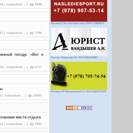
:59 |
подробнее ...
|
9199
Реклама: Союз мастеров спорта ИНН 7718289279
:31 |
подробнее ...
|
7786
нежной погоде. «Вот и
Реклама: Вандышев А.Н. ИНН 911113162887
:29 |
подробнее ...
|
6717
ы.
Реклама: ИП Миляновская Н. С. ИНН 911104727675
3 |
подробнее ...
|
10685
рчанами места отдыха.
:53 |
подробнее ...
|
7462