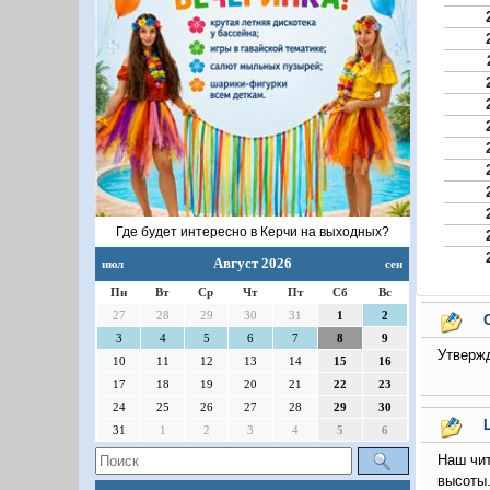
Где будет интересно в Керчи на выходных?
Август 2026
июл
сен
Пн
Вт
Ср
Чт
Пт
Сб
Вс
27
28
29
30
31
1
2
3
4
5
6
7
8
9
Утвержд
10
11
12
13
14
15
16
17
18
19
20
21
22
23
24
25
26
27
28
29
30
31
1
2
3
4
5
6
Наш чит
высоты