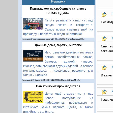
Реклама
Приглашаем на свободные катания в
«НАСЛЕДИИ»
Лето в разгаре, а у нас на льду
Посмотр
всегда свежо и комфортно.
Самое время сменить зной на
прохладу и провести выходные активно!
Реклама: Союз мастеров спорта ИНН 7718289279 erid:2SDnje2Eh6K
Дачные дома, гаражи, бытовки
Снег е
заканчи
Изготовление дачных и гостевых
домов, хозяйственных блоков,
бытовок, гаражей, навесов,
киосков, павильонов и других изделий на основе
металлокаркаса – идеальное решение для
В качес
жизни и бизнеса.
Реклама: ИП Седов О. И. ИНН 911100036130 erid:2SDnjcoMmXq
Памятники от производителя
Цены ещё старые, но у нас
новое поступление из
Наша чи
лабрадорита, норвежского и
китайского камня черного цвета, а также
индийского зелёного.