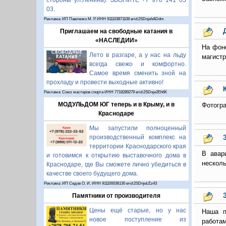
стороны ул.Ленина). ЗВОНИТЕ +7 978 141 05
03.
Реклама: ИП Павленко М. Р. ИНН 911103871108 erid:2SDnjehADdm
Приглашаем на свободные катания в
«НАСЛЕДИИ»
На фон
Лето в разгаре, а у нас на льду
магистр
всегда свежо и комфортно.
Самое время сменить зной на
прохладу и провести выходные активно!
Реклама: Союз мастеров спорта ИНН 7718289279 erid:2SDnje2Eh6K
МОДУЛЬДОМ ЮГ теперь и в Крыму, и в
Фотогра
Краснодаре
Мы запустили полноценный
производственный комплекс на
территории Краснодарского края
В авар
и готовимся к открытию выставочного дома в
несколь
Краснодаре, где Вы сможете лично убедиться в
качестве своего будущего дома.
Реклама: ИП Седов О. И. ИНН 911100036130 erid:2SDnjeLEz43
Памятники от производителя
Цены ещё старые, но у нас
Наша п
новое поступление из
работам