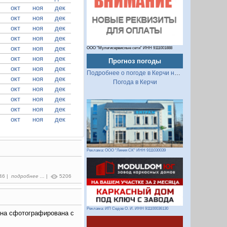
окт
ноя
дек
окт
ноя
дек
окт
ноя
дек
окт
ноя
дек
окт
ноя
дек
ООО "Мультисервисные сети" ИНН 9111001888
окт
ноя
дек
Прогноз погоды
окт
ноя
дек
Подробнее о погоде в Керчи на 2 недели
окт
ноя
дек
Погода в Керчи
окт
ноя
дек
окт
ноя
дек
окт
ноя
дек
окт
ноя
дек
Реклама: ООО "Линия СК" ИНН 9111030039
:46 |
подробнее ...
|
5206
Реклама: ИП Седов О. И. ИНН 911100036130
ина сфотографирована с