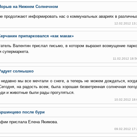
Порыв на Нижнем Солнечном
е продолжают информировать нас о коммунальных авариях в различных
12.02.2012 13
Керчанин припарковался «как макак»
атель Валентин прислал письмо, в котором выразил возмущение парк
 супермаркета.
11.02.2012 18:
Радует солнышко
недавно мы все мечтали о снеге, а теперь не можем дождаться, когда
Сегодня, на радость всем, была хорошая безветренная солнечная пого
юди и животные были рады прогуляться.
10.02.2012 18
Аршинцево после бури
афии прислала Елена Якимова.
09.02.2012 17