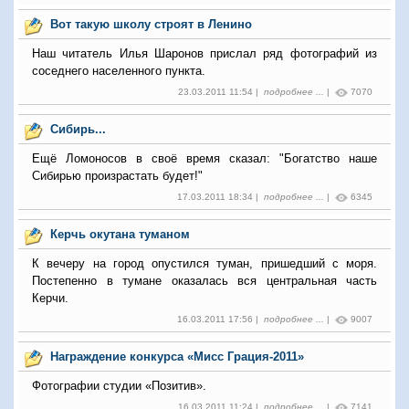
Вот такую школу строят в Ленино
Наш читатель Илья Шаронов прислал ряд фотографий из
соседнего населенного пункта.
23.03.2011 11:54 |
подробнее ...
|
7070
Сибирь...
Ещё Ломоносов в своё время сказал: "Богатство наше
Сибирью произрастать будет!"
17.03.2011 18:34 |
подробнее ...
|
6345
Керчь окутана туманом
К вечеру на город опустился туман, пришедший с моря.
Постепенно в тумане оказалась вся центральная часть
Керчи.
16.03.2011 17:56 |
подробнее ...
|
9007
Награждение конкурса «Мисс Грация-2011»
Фотографии студии «Позитив».
16.03.2011 11:24 |
подробнее ...
|
7141