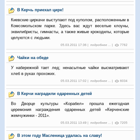
В Керчь приехал цирк!
Киевские циркачи выступают под куполом, расположенным в
Комсомольском парке. Здесь вас ждут веселые клоуны,
эквилибристы, гимнасты, а также живые крокодилы, которые
целуются с людьми.
05.03.2011 17:36 |
подробнее ...
|
7762
Чайки на обеде
У набережной тает лед; ненасытные чайки высматривают
хлеб в руках прохожих.
05.03.2011 17:02 |
подробнее ...
|
6034
В Керчи наградили одаренных детей
Во Дворце культуры «Корабел» прошла ежегодная
церемония награждения одаренных детей «Керченские
жемчужинки - 2011».
05.03.2011 13:49 |
подробнее ...
|
7205
В этом году Масленица удалась на славу!