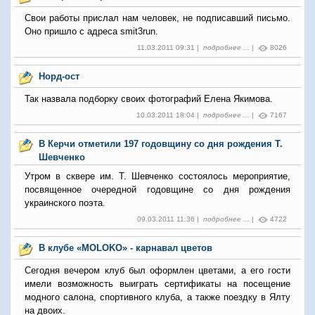
Свои работы прислал нам человек, не подписавший письмо.
Оно пришло с адреса smit3run.
11.03.2011 09:31 |
подробнее ...
|
8026
Норд-ост
Так назвала подборку своих фотографий Елена Якимова.
10.03.2011 18:04 |
подробнее ...
|
7167
В Керчи отметили 197 годовщину со дня рождения Т.
Шевченко
Утром в сквере им. Т. Шевченко состоялось мероприятие,
посвященное очередной годовщине со дня рождения
украинского поэта.
09.03.2011 11:36 |
подробнее ...
|
4722
В клубе «MOLOKO» - карнавал цветов
Сегодня вечером клуб был оформлен цветами, а его гости
имели возможность выиграть сертификаты на посещение
модного салона, спортивного клуба, а также поездку в Ялту
на двоих.