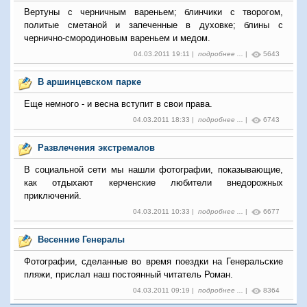
Вертуны с черничным вареньем; блинчики с творогом,
политые сметаной и запеченные в духовке; блины с
чернично-смородиновым вареньем и медом.
04.03.2011 19:11 |
подробнее ...
|
5643
В аршинцевском парке
Еще немного - и весна вступит в свои права.
04.03.2011 18:33 |
подробнее ...
|
6743
Развлечения экстремалов
В социальной сети мы нашли фотографии, показывающие,
как отдыхают керченские любители внедорожных
приключений.
04.03.2011 10:33 |
подробнее ...
|
6677
Весенние Генералы
Фотографии, сделанные во время поездки на Генеральские
пляжи, прислал наш постоянный читатель Роман.
04.03.2011 09:19 |
подробнее ...
|
8364