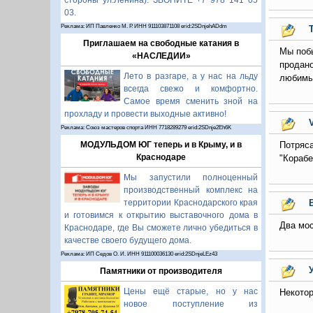
стороны ул.Ленина). ЗВОНИТЕ +7 978 141 05
03.
Реклама: ИП Павленко М. Р. ИНН 911103871108 erid:2SDnjehADdm
Приглашаем на свободные катания в
Мы побы
«НАСЛЕДИИ»
продан
Лето в разгаре, а у нас на льду
любимы
всегда свежо и комфортно.
Самое время сменить зной на
прохладу и провести выходные активно!
V
Реклама: Союз мастеров спорта ИНН 7718289279 erid:2SDnje2Eh6K
Потряс
МОДУЛЬДОМ ЮГ теперь и в Крыму, и в
Краснодаре
"Корабе
Мы запустили полноценный
производственный комплекс на
территории Краснодарского края
и готовимся к открытию выставочного дома в
Два мос
Краснодаре, где Вы сможете лично убедиться в
качестве своего будущего дома.
Реклама: ИП Седов О. И. ИНН 911100036130 erid:2SDnjeLEz43
Памятники от производителя
Цены ещё старые, но у нас
Некотор
новое поступление из