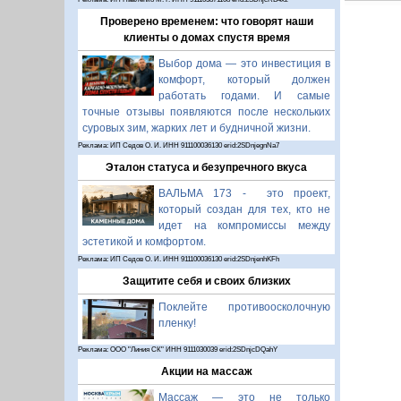
Проверено временем: что говорят наши
клиенты о домах спустя время
Выбор дома — это инвестиция в
комфорт, который должен
работать годами. И самые
точные отзывы появляются после нескольких
суровых зим, жарких лет и будничной жизни.
Реклама: ИП Седов О. И. ИНН 911100036130 erid:2SDnjegnNa7
Эталон статуса и безупречного вкуса
ВАЛЬМА 173 - это проект,
который создан для тех, кто не
идет на компромиссы между
эстетикой и комфортом.
Реклама: ИП Седов О. И. ИНН 911100036130 erid:2SDnjenhKFh
Защитите себя и своих близких
Поклейте противоосколочную
пленку!
Реклама: ООО "Линия СК" ИНН 9111030039 erid:2SDnjcDQahY
Акции на массаж
Массаж — это не только