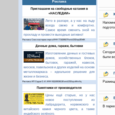
Реклама
Приглашаем на свободные катания в
«НАСЛЕДИИ»
Лето в разгаре, а у нас на льду
Напомн
всегда свежо и комфортно.
подгото
Самое время сменить зной на
прохладу и провести выходные активно!
Реклама: Союз мастеров спорта ИНН 7718289279 erid:2SDnje2Eh6K
Дачные дома, гаражи, бытовки
Сегодня
Изготовление дачных и гостевых
были во
домов, хозяйственных блоков,
бытовок, гаражей, навесов,
киосков, павильонов и других изделий на основе
металлокаркаса – идеальное решение для
жизни и бизнеса.
Размеща
Реклама: ИП Седов О. И. ИНН 911100036130 erid:2SDnjcoMmXq
Памятники от производителя
Цены ещё старые, но у нас
новое поступление из
лабрадорита, норвежского и
В парке
китайского камня черного цвета, а также
индийского зелёного.