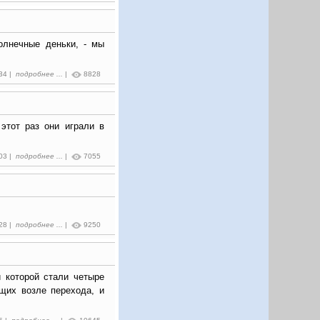
олнечные деньки, - мы
:34 |
подробнее ...
|
8828
этот раз они играли в
:03 |
подробнее ...
|
7055
:28 |
подробнее ...
|
9250
и которой стали четыре
щих возле перехода, и