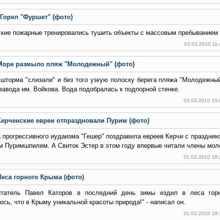
"Горел "Фуршет" (фото)
кие пожарные тренировались тушить объекты с массовым пребыванием
03.03.2010 11
Море размыло пляж "Молодежный" (фото)
шторма "слизали" и без того узкую полоску берега пляжа "Молодежный
завода им. Войкова. Вода подобралась к подпорной стенке.
03.03.2010 10
Керченские евреи отпраздновали Пурим (фото)
прогрессивного иудаизма "Гешер" поздравила евреев Керчи с празднико
 Пуримшпилем. А Свиток Эстер в этом году впервые читали члены мол
01.03.2010 18
Леса горного Крыма (фото)
татель Павел Каторов в последний день зимы ездил в леса гор
сь, что в Крыму уникальной красоты природа!" - написал он.
01.03.2010 18