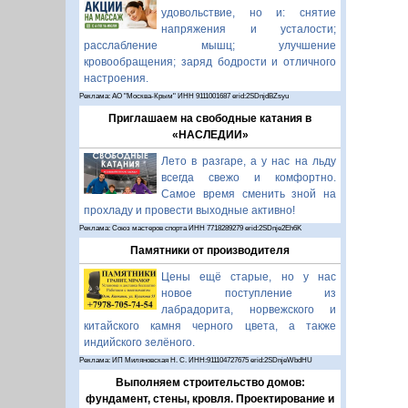
удовольствие, но и: снятие
напряжения и усталости;
расслабление мышц; улучшение
кровообращения; заряд бодрости и отличного
настроения.
Реклама: АО "Москва-Крым" ИНН 9111001687 erid:2SDnjdBZsyu
Приглашаем на свободные катания в
«НАСЛЕДИИ»
Лето в разгаре, а у нас на льду
всегда свежо и комфортно.
Самое время сменить зной на
прохладу и провести выходные активно!
Реклама: Союз мастеров спорта ИНН 7718289279 erid:2SDnje2Eh6K
Памятники от производителя
Цены ещё старые, но у нас
новое поступление из
лабрадорита, норвежского и
китайского камня черного цвета, а также
индийского зелёного.
Реклама: ИП Миляновская Н. С. ИНН:911104727675 erid:2SDnjeWbdHU
Выполняем строительство домов:
фундамент, стены, кровля. Проектирование и