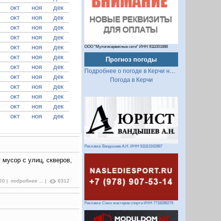
окт
ноя
дек
окт
ноя
дек
окт
ноя
дек
окт
ноя
дек
окт
ноя
дек
ООО "Мультисервисные сети" ИНН 9111001888
окт
ноя
дек
Прогноз погоды
окт
ноя
дек
Подробнее о погоде в Керчи на 2 недели
окт
ноя
дек
Погода в Керчи
окт
ноя
дек
окт
ноя
дек
окт
ноя
дек
окт
ноя
дек
Реклама: Вандышев А.Н. ИНН 911113162887
 мусор с улиц, скверов,
:20 |
подробнее ...
|
6312
Реклама: Союз мастеров спорта ИНН 7718289279