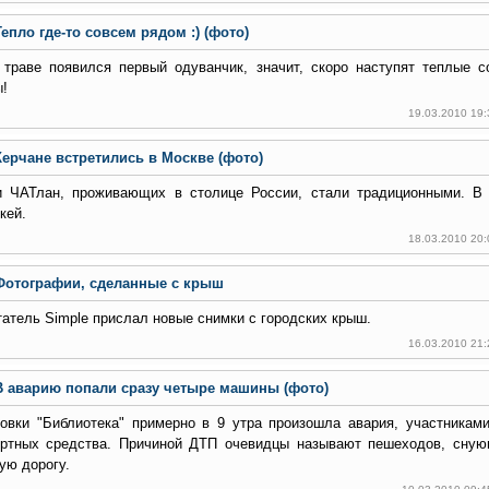
Тепло где-то совсем рядом :) (фото)
 траве появился первый одуванчик, значит, скоро наступят теплые с
!
19.03.2010 19
Керчане встретились в Москве (фото)
и ЧАТлан, проживающих в столице России, стали традиционными. В 
кей.
18.03.2010 20
Фотографии, сделанные с крыш
атель Simple прислал новые снимки с городских крыш.
16.03.2010 21
В аварию попали сразу четыре машины (фото)
овки "Библиотека" примерно в 9 утра произошла авария, участникам
ортных средства. Причиной ДТП очевидцы называют пешеходов, сную
ую дорогу.