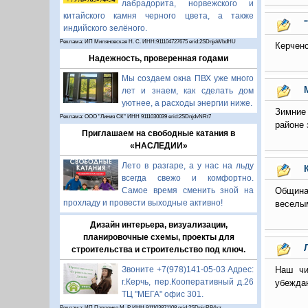
лабрадорита, норвежского и
китайского камня черного цвета, а также
индийского зелёного.
Реклама: ИП Миляновская Н. С. ИНН:911104727675 erid:2SDnjeWbdHU
Керченс
Надежность, проверенная годами
Мы создаем окна ПВХ уже много
лет и знаем, как сделать дом
уютнее, а расходы энергии ниже.
Зимние 
Реклама: ООО "Линия СК" ИНН 9111030039 erid:2SDnjdvNRt7
районе 
Приглашаем на свободные катания в
«НАСЛЕДИИ»
Лето в разгаре, а у нас на льду
всегда свежо и комфортно.
Община 
Самое время сменить зной на
прохладу и провести выходные активно!
веселым
Дизайн интерьера, визуализации,
планировочные схемы, проекты для
строительства и строительство под ключ.
Наш чи
Звоните +7(978)141-05-03 Адрес:
г.Керчь, пер.Кооперативный д.26
убеждаю
ТЦ "МЕГА" офис 301.
Реклама: ИП Павленко М. Р. ИНН 911103871108 erid:2SDnjcRB4xz