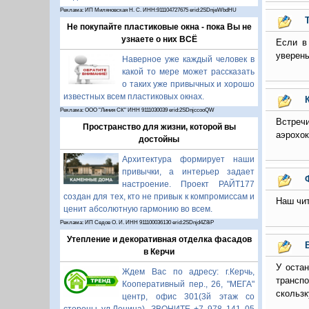
Реклама: ИП Миляновская Н. С. ИНН:911104727675 erid:2SDnjeWbdHU
Не покупайте пластиковые окна - пока Вы не
узнаете о них ВСЁ
Если в
уверены
Наверное уже каждый человек в
какой то мере может рассказать
о таких уже привычных и хорошо
известных всем пластиковых окнах.
Реклама: ООО "Линия СК" ИНН 9111030039 erid:2SDnjccooQW
Встреч
Пространство для жизни, которой вы
аэрохок
достойны
Архитектура формирует наши
привычки, а интерьер задает
настроение. Проект РАЙТ177
создан для тех, кто не привык к компромиссам и
Наш чит
ценит абсолютную гармонию во всем.
Реклама: ИП Седов О. И. ИНН 911100036130 erid:2SDnjd4Z8iP
Утепление и декоративная отделка фасадов
в Керчи
У остан
Ждем Вас по адресу: г.Керчь,
трансп
Кооперативный пер., 26, "МЕГА"
скользк
центр, офис 301(3й этаж со