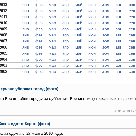
2013
янв
фев
мар
апр
май
июн
июл
авг
сен
2012
янв
фев
мар
апр
май
июн
июл
авг
сен
2011
янв
фев
мар
апр
май
июн
июл
авг
сен
2010
янв
фев
мар
апр
май
июн
июл
авг
сен
2009
янв
фев
мар
апр
май
июн
июл
авг
сен
2008
янв
фев
мар
апр
май
июн
июл
авг
сен
2007
янв
фев
мар
апр
май
июн
июл
авг
сен
2006
янв
фев
мар
апр
май
июн
июл
авг
сен
2005
янв
фев
мар
апр
май
июн
июл
авг
сен
2004
янв
фев
мар
апр
май
июн
июл
авг
сен
2003
янв
фев
мар
апр
май
июн
июл
авг
сен
2002
янв
фев
мар
апр
май
июн
июл
авг
сен
Керчане убирают город (фото)
 в Керчи - общегородской субботник. Керчане метут, окапывают, вывозят
30.03.2010 12
Весна идет в Керчь (фото)
фии сделаны 27 марта 2010 года.