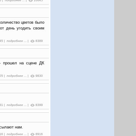
5 |
подробнее ...
|
10645
количество цветов было
от день угодить своим
:45 |
подробнее ...
|
8389
 - прошел на сцене ДК
:05 |
подробнее ...
|
9830
:31 |
подробнее ...
|
8399
сылают нам.
:16 |
подробнее ...
|
8916