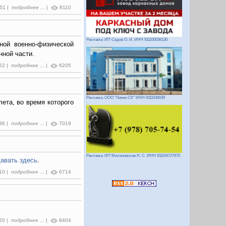
:51 |
подробнее ...
|
8110
Реклама: ИП Седов О. И. ИНН 911100036130
ной военно-физической
нной части.
:52 |
подробнее ...
|
6205
Реклама: ООО "Линия СК" ИНН 9111030039
ета, во время которого
:36 |
подробнее ...
|
7019
Реклама: ИП Миляновская Н. С. ИНН 911104727675
авать здесь
.
:10 |
подробнее ...
|
6714
:20 |
подробнее ...
|
8404