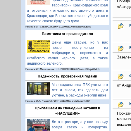
производственный комплекс на
Победу
территории Краснодарского края
«Автоде
и готовимся к открытию выставочного дома в
Краснодаре, где Вы сможете лично убедиться в
качестве своего будущего дома.
Реклама: ИП Седов О. И. ИНН 911100036130 erid:2SDnjeLEz43
Памятники от производителя
Цены ещё старые, но у нас
новое поступление из
лабрадорита, норвежского и
Зазелен
китайского камня черного цвета, а также
индийского зелёного.
Реклама: ИП Миляновская Н. С. ИНН:911104727675 erid:2SDnjeWbdHU
Надежность, проверенная годами
Мы создаем окна ПВХ уже много
от Андре
лет и знаем, как сделать дом
уютнее, а расходы энергии ниже.
Реклама: ООО "Линия СК" ИНН 9111030039 erid:2SDnjdvNRt7
Приглашаем на свободные катания в
Прокат
«НАСЛЕДИИ»
машино
Лето в разгаре, а у нас на льду
вокзале
всегда свежо и комфортно.