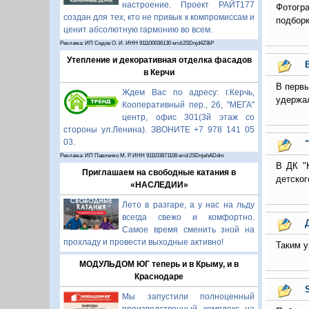
настроение. Проект РАЙТ177
Фотогр
создан для тех, кто не привык к компромиссам и
подборк
ценит абсолютную гармонию во всем.
Реклама: ИП Седов О. И. ИНН 911100036130 erid:2SDnjd4Z8iP
Утепление и декоративная отделка фасадов
в Керчи
В первы
Ждем Вас по адресу: г.Керчь,
удержал
Кооперативный пер., 26, "МЕГА"
центр, офис 301(3й этаж со
стороны ул.Ленина). ЗВОНИТЕ +7 978 141 05
03.
Реклама: ИП Павленко М. Р. ИНН 911103871108 erid:2SDnjehADdm
В ДК "
Приглашаем на свободные катания в
детског
«НАСЛЕДИИ»
Лето в разгаре, а у нас на льду
всегда свежо и комфортно.
Самое время сменить зной на
прохладу и провести выходные активно!
Таким у
МОДУЛЬДОМ ЮГ теперь и в Крыму, и в
Краснодаре
S
Мы запустили полноценный