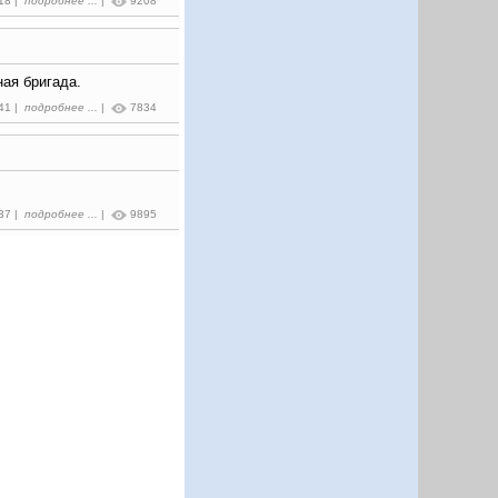
:18 |
подробнее ...
|
9208
ая бригада.
:41 |
подробнее ...
|
7834
:37 |
подробнее ...
|
9895