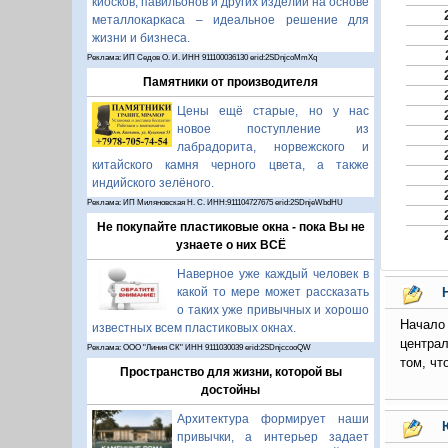
киосков, павильонов и других изделий на основе
металлокаркаса – идеальное решение для
жизни и бизнеса.
Реклама: ИП Седов О. И. ИНН 911100036130 erid:2SDnjcoMmXq
Памятники от производителя
Цены ещё старые, но у нас
новое поступление из
лабрадорита, норвежского и
китайского камня черного цвета, а также
индийского зелёного.
Реклама: ИП Миляновская Н. С. ИНН:911104727675 erid:2SDnjeWbdHU
Не покупайте пластиковые окна - пока Вы не
узнаете о них ВСЁ
Наверное уже каждый человек в
какой то мере может рассказать
о таких уже привычных и хорошо
Начало
известных всем пластиковых окнах.
центра
Реклама: ООО "Линия СК" ИНН 9111030039 erid:2SDnjccooQW
том, чт
Пространство для жизни, которой вы
достойны
Архитектура формирует наши
привычки, а интерьер задает