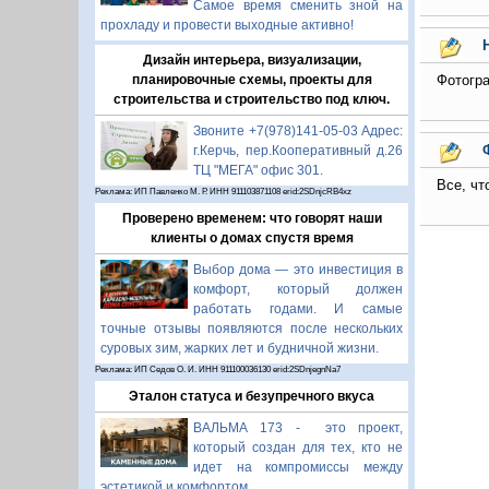
Самое время сменить зной на
прохладу и провести выходные активно!
Дизайн интерьера, визуализации,
планировочные схемы, проекты для
Фотогра
строительства и строительство под ключ.
Звоните +7(978)141-05-03 Адрес:
г.Керчь, пер.Кооперативный д.26
ТЦ "МЕГА" офис 301.
Все, чт
Реклама: ИП Павленко М. Р. ИНН 911103871108 erid:2SDnjcRB4xz
Проверено временем: что говорят наши
клиенты о домах спустя время
Выбор дома — это инвестиция в
комфорт, который должен
работать годами. И самые
точные отзывы появляются после нескольких
суровых зим, жарких лет и будничной жизни.
Реклама: ИП Седов О. И. ИНН 911100036130 erid:2SDnjegnNa7
Эталон статуса и безупречного вкуса
ВАЛЬМА 173 - это проект,
который создан для тех, кто не
идет на компромиссы между
эстетикой и комфортом.