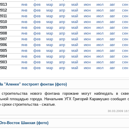
2013
янв
фев
мар
апр
май
июн
июл
авг
сен
2012
янв
фев
мар
апр
май
июн
июл
авг
сен
2011
янв
фев
мар
апр
май
июн
июл
авг
сен
2010
янв
фев
мар
апр
май
июн
июл
авг
сен
2009
янв
фев
мар
апр
май
июн
июл
авг
сен
2008
янв
фев
мар
апр
май
июн
июл
авг
сен
2007
янв
фев
мар
апр
май
июн
июл
авг
сен
2006
янв
фев
мар
апр
май
июн
июл
авг
сен
2005
янв
фев
мар
апр
май
июн
июл
авг
сен
2004
янв
фев
мар
апр
май
июн
июл
авг
сен
2003
янв
фев
мар
апр
май
июн
июл
авг
сен
2002
янв
фев
мар
апр
май
июн
июл
авг
сен
На "Аленке" построят фонтан (фото)
 строительства нового фонтана горожане могут наблюдать в скве
льной площадью города. Начальник УГХ Григорий Карамушко сообщил
о сроки строительства - сжатые.
30.03.2009 16
Юго-Восток Шанхая (фото)