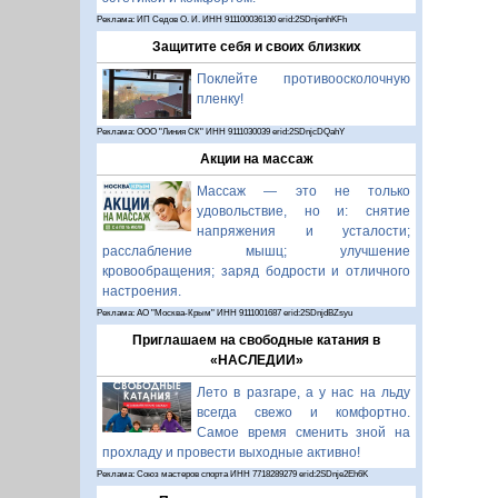
Реклама: ИП Седов О. И. ИНН 911100036130 erid:2SDnjenhKFh
Защитите себя и своих близких
Поклейте противоосколочную
пленку!
Реклама: ООО "Линия СК" ИНН 9111030039 erid:2SDnjcDQahY
Акции на массаж
Массаж — это не только
удовольствие, но и: снятие
напряжения и усталости;
расслабление мышц; улучшение
кровообращения; заряд бодрости и отличного
настроения.
Реклама: АО "Москва-Крым" ИНН 9111001687 erid:2SDnjdBZsyu
Приглашаем на свободные катания в
«НАСЛЕДИИ»
Лето в разгаре, а у нас на льду
всегда свежо и комфортно.
Самое время сменить зной на
прохладу и провести выходные активно!
Реклама: Союз мастеров спорта ИНН 7718289279 erid:2SDnje2Eh6K