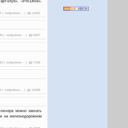
т-клуб», «Pro-Drive»,
07 |
подробнее ...
|
11601
:45 |
подробнее ...
|
8357
:43 |
подробнее ...
|
7159
9 |
подробнее ...
|
10398
Блюхера можно заехать
ли на железнодорожном