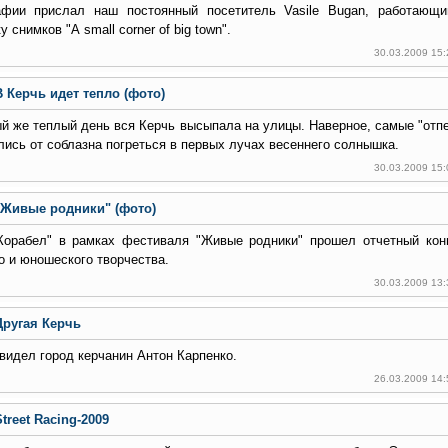
афии прислал наш постоянный посетитель Vasile Bugan, работающи
у снимков "А small corner of big town".
30.03.2009 15
В Керчь идет тепло (фото)
й же теплый день вся Керчь высыпала на улицы. Наверное, самые "отпе
ись от соблазна погреться в первых лучах весеннего солнышка.
30.03.2009 15
"Живые родники" (фото)
Корабел" в рамках фестиваля "Живые родники" прошел отчетный кон
о и юношеского творчества.
30.03.2009 13
Другая Керчь
видел город керчанин Антон Карпенко.
26.03.2009 14
treet Racing-2009