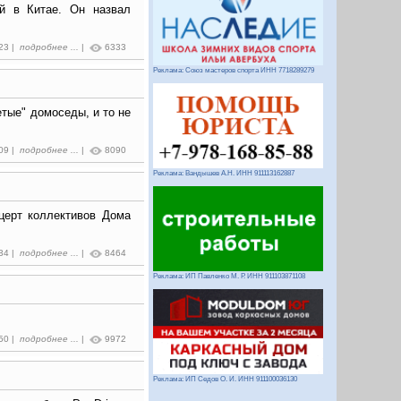
й в Китае. Он назвал
:23 |
подробнее ...
|
6333
Реклама: Союз мастеров спорта ИНН 7718289279
тые" домоседы, и то не
:09 |
подробнее ...
|
8090
Реклама: Вандышев А.Н. ИНН 911113162887
церт коллективов Дома
:34 |
подробнее ...
|
8464
Реклама: ИП Павленко М. Р. ИНН 911103871108
:50 |
подробнее ...
|
9972
Реклама: ИП Седов О. И. ИНН 911100036130