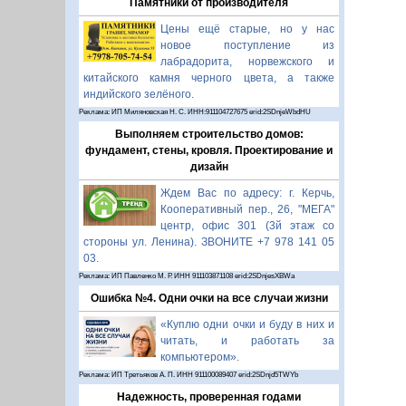
Памятники от производителя
Цены ещё старые, но у нас
новое поступление из
лабрадорита, норвежского и
китайского камня черного цвета, а также
индийского зелёного.
Реклама: ИП Миляновская Н. С. ИНН:911104727675 erid:2SDnjeWbdHU
Выполняем строительство домов:
фундамент, стены, кровля. Проектирование и
дизайн
Ждем Вас по адресу: г. Керчь,
Кооперативный пер., 26, "МЕГА"
центр, офис 301 (3й этаж со
стороны ул. Ленина). ЗВОНИТЕ +7 978 141 05
03.
Реклама: ИП Павленко М. Р. ИНН 911103871108 erid:2SDnjesXBWa
Ошибка №4. Одни очки на все случаи жизни
«Куплю одни очки и буду в них и
читать, и работать за
компьютером».
Реклама: ИП Третьяков А. П. ИНН 911100089407 erid:2SDnjd5TWYb
Надежность, проверенная годами