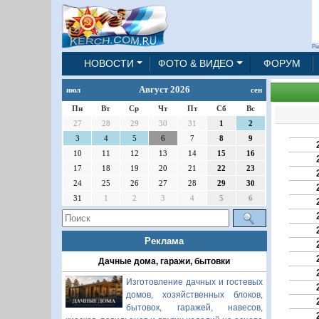
Ре
НОВОСТИ
ФОТО & ВИДЕО
ФОРУМ
Август 2026
июл
сен
Пн
Вт
Ср
Чт
Пт
Сб
Вс
27
28
29
30
31
1
2
3
4
5
6
7
8
9
10
11
12
13
14
15
16
17
18
19
20
21
22
23
24
25
26
27
28
29
30
31
1
2
3
4
5
6
Реклама
Дачные дома, гаражи, бытовки
Изготовление дачных и гостевых
домов, хозяйственных блоков,
бытовок, гаражей, навесов,