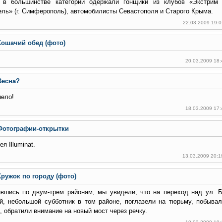
 в большинстве категорий одержали гонщики из клубов «Экстрим ар
ль» (г. Симферополь), автомобилисты Севастополя и Старого Крыма.
22.03.2009 19:
Кошачий обед (фото)
20.03.2009 18
Весна?
ело!
18.03.2009 17
Фотографии-открытки
я Illuminat.
13.03.2009 20:1
Кружок по городу (фото)
ившись по двум-трем районам, мы увидели, что на переход над ул. 
й, небольшой субботник в том районе, поглазели на тюрьму, побыва
, обратили внимание на новый мост через речку.