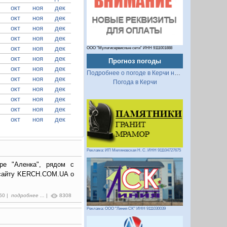
окт
ноя
дек
окт
ноя
дек
окт
ноя
дек
окт
ноя
дек
окт
ноя
дек
ООО "Мультисервисные сети" ИНН 9111001888
окт
ноя
дек
Прогноз погоды
окт
ноя
дек
Подробнее о погоде в Керчи на 2 недели
окт
ноя
дек
Погода в Керчи
окт
ноя
дек
окт
ноя
дек
окт
ноя
дек
окт
ноя
дек
Реклама: ИП Миляновская Н. С. ИНН 911104727675
ре "Аленка", рядом с
 сайту KERCH.COM.UA о
:50 |
подробнее ...
|
8308
Реклама: ООО "Линия СК" ИНН 9111030039