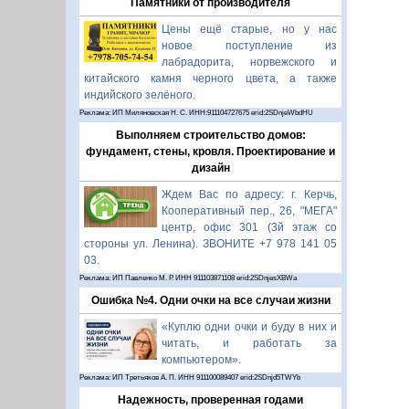
Памятники от производителя
Цены ещё старые, но у нас
новое поступление из
лабрадорита, норвежского и
китайского камня черного цвета, а также
индийского зелёного.
Реклама: ИП Миляновская Н. С. ИНН:911104727675 erid:2SDnjeWbdHU
Выполняем строительство домов:
фундамент, стены, кровля. Проектирование и
дизайн
Ждем Вас по адресу: г. Керчь,
Кооперативный пер., 26, "МЕГА"
центр, офис 301 (3й этаж со
стороны ул. Ленина). ЗВОНИТЕ +7 978 141 05
03.
Реклама: ИП Павленко М. Р. ИНН 911103871108 erid:2SDnjesXBWa
Ошибка №4. Одни очки на все случаи жизни
«Куплю одни очки и буду в них и
читать, и работать за
компьютером».
Реклама: ИП Третьяков А. П. ИНН 911100089407 erid:2SDnjd5TWYb
Надежность, проверенная годами