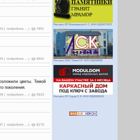
Реклама: ИП Миляновская Н. С. ИНН 911104727675
:23 |
подробнее ...
|
7851
:55 |
подробнее ...
|
8941
Реклама: ООО "Линия СК" ИНН 9111030039
возложили цветы. Темой
го поколения.
:29 |
подробнее ...
|
5623
Реклама: ИП Седов О. И. ИНН 911100036130
:37 |
подробнее ...
|
8170