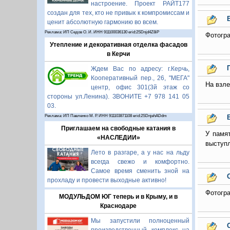
настроение. Проект РАЙТ177
создан для тех, кто не привык к компромиссам и
ценит абсолютную гармонию во всем.
Реклама: ИП Седов О. И. ИНН 911100036130 erid:2SDnjd4Z8iP
Фотогра
Утепление и декоративная отделка фасадов
в Керчи
Ждем Вас по адресу: г.Керчь,
Кооперативный пер., 26, "МЕГА"
На взле
центр, офис 301(3й этаж со
стороны ул.Ленина). ЗВОНИТЕ +7 978 141 05
03.
Реклама: ИП Павленко М. Р. ИНН 911103871108 erid:2SDnjehADdm
Приглашаем на свободные катания в
У памят
«НАСЛЕДИИ»
выступл
Лето в разгаре, а у нас на льду
всегда свежо и комфортно.
Самое время сменить зной на
прохладу и провести выходные активно!
Фотогра
МОДУЛЬДОМ ЮГ теперь и в Крыму, и в
Краснодаре
Мы запустили полноценный