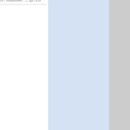
:08 |
подробнее ...
|
7516