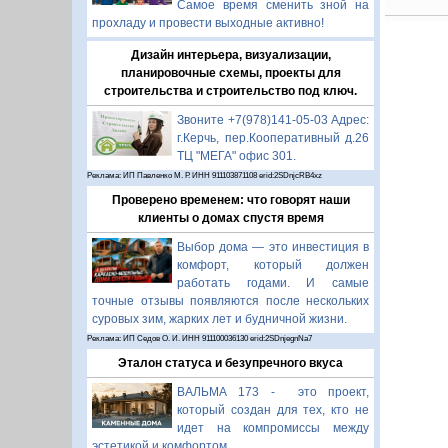
Самое время сменить зной на
прохладу и провести выходные активно!
Дизайн интерьера, визуализации,
планировочные схемы, проекты для
строительства и строительство под ключ.
Звоните +7(978)141-05-03 Адрес:
г.Керчь, пер.Кооперативный д.26
ТЦ "МЕГА" офис 301.
Реклама: ИП Павленко М. Р. ИНН 911103871108 erid:2SDnjcRB4xz
Проверено временем: что говорят наши
клиенты о домах спустя время
Выбор дома — это инвестиция в
комфорт, который должен
работать годами. И самые
точные отзывы появляются после нескольких
суровых зим, жарких лет и будничной жизни.
Реклама: ИП Седов О. И. ИНН 911100036130 erid:2SDnjegnNa7
Эталон статуса и безупречного вкуса
ВАЛЬМА 173 - это проект,
который создан для тех, кто не
идет на компромиссы между
эстетикой и комфортом.