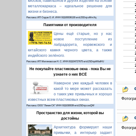
киосков, павильонов и других изделий на основе
металлокаркаса – идеальное решение для
жизни и бизнеса.
Реклама: ИП Седов О. И. ИНН 911100036130 erid:2SDnjcoMmXq
Памятники от производителя
Цены ещё старые, но у нас
новое поступление из
лабрадорита, норвежского и
китайского камня черного цвета, а также
индийского зелёного.
Реклама: ИП Миляновская Н. С. ИНН:911104727675 erid:2SDnjeWbdHU
Не покупайте пластиковые окна - пока Вы не
узнаете о них ВСЁ
Наверное уже каждый человек в
какой то мере может рассказать
о таких уже привычных и хорошо
Фотогра
известных всем пластиковых окнах.
Реклама: ООО "Линия СК" ИНН 9111030039 erid:2SDnjccooQW
Пространство для жизни, которой вы
достойны
Архитектура формирует наши
Фотогра
привычки, а интерьер задает