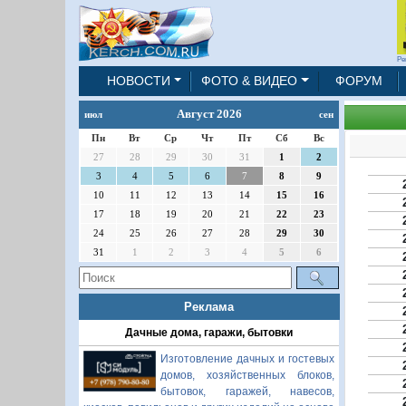
Ре
НОВОСТИ
ФОТО & ВИДЕО
ФОРУМ
Август 2026
июл
сен
Пн
Вт
Ср
Чт
Пт
Сб
Вс
27
28
29
30
31
1
2
3
4
5
6
7
8
9
10
11
12
13
14
15
16
17
18
19
20
21
22
23
24
25
26
27
28
29
30
31
1
2
3
4
5
6
Реклама
Дачные дома, гаражи, бытовки
Изготовление дачных и гостевых
домов, хозяйственных блоков,
бытовок, гаражей, навесов,