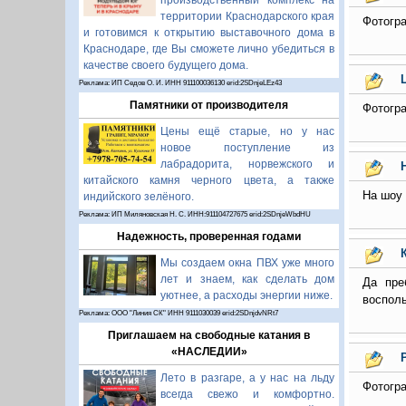
производственный комплекс на
территории Краснодарского края
Фотогра
и готовимся к открытию выставочного дома в
Краснодаре, где Вы сможете лично убедиться в
качестве своего будущего дома.
Реклама: ИП Седов О. И. ИНН 911100036130 erid:2SDnjeLEz43
Памятники от производителя
Фотогра
Цены ещё старые, но у нас
новое поступление из
лабрадорита, норвежского и
китайского камня черного цвета, а также
На шоу 
индийского зелёного.
Реклама: ИП Миляновская Н. С. ИНН:911104727675 erid:2SDnjeWbdHU
Надежность, проверенная годами
Мы создаем окна ПВХ уже много
лет и знаем, как сделать дом
Да пре
уютнее, а расходы энергии ниже.
восполь
Реклама: ООО "Линия СК" ИНН 9111030039 erid:2SDnjdvNRt7
Приглашаем на свободные катания в
«НАСЛЕДИИ»
Лето в разгаре, а у нас на льду
Фотогра
всегда свежо и комфортно.