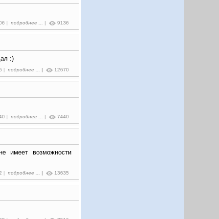
:06 |
подробнее ...
|
9136
ал :)
6 |
подробнее ...
|
12670
:40 |
подробнее ...
|
7440
не имеет возможности
2 |
подробнее ...
|
13635