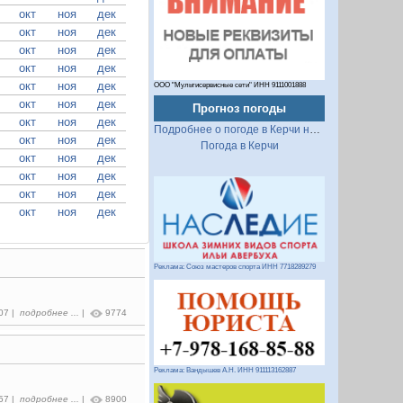
окт
ноя
дек
окт
ноя
дек
окт
ноя
дек
окт
ноя
дек
окт
ноя
дек
ООО "Мультисервисные сети" ИНН 9111001888
окт
ноя
дек
Прогноз погоды
окт
ноя
дек
Подробнее о погоде в Керчи на 2 недели
окт
ноя
дек
Погода в Керчи
окт
ноя
дек
окт
ноя
дек
окт
ноя
дек
окт
ноя
дек
Реклама: Союз мастеров спорта ИНН 7718289279
:07 |
подробнее ...
|
9774
Реклама: Вандышев А.Н. ИНН 911113162887
:57 |
подробнее ...
|
8900