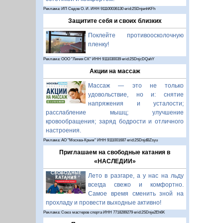
Реклама: ИП Седов О. И. ИНН 911100036130 erid:2SDnjenhKFh
Защитите себя и своих близких
Поклейте противоосколочную
пленку!
Реклама: ООО "Линия СК" ИНН 9111030039 erid:2SDnjcDQahY
Акции на массаж
Массаж — это не только
удовольствие, но и: снятие
напряжения и усталости;
расслабление мышц; улучшение
кровообращения; заряд бодрости и отличного
настроения.
Реклама: АО "Москва-Крым" ИНН 9111001687 erid:2SDnjdBZsyu
Приглашаем на свободные катания в
«НАСЛЕДИИ»
Лето в разгаре, а у нас на льду
всегда свежо и комфортно.
Самое время сменить зной на
прохладу и провести выходные активно!
Реклама: Союз мастеров спорта ИНН 7718289279 erid:2SDnje2Eh6K