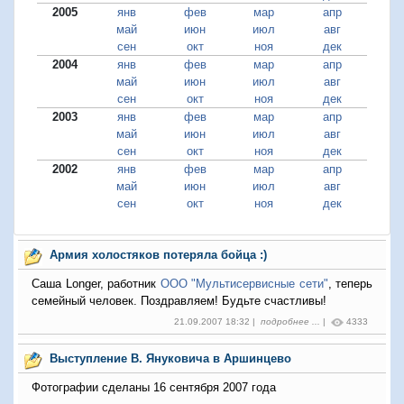
2005
янв
фев
мар
апр
май
июн
июл
авг
сен
окт
ноя
дек
2004
янв
фев
мар
апр
май
июн
июл
авг
сен
окт
ноя
дек
2003
янв
фев
мар
апр
май
июн
июл
авг
сен
окт
ноя
дек
2002
янв
фев
мар
апр
май
июн
июл
авг
сен
окт
ноя
дек
Армия холостяков потеряла бойца :)
Саша Longer, работник
ООО "Мультисервисные сети"
, теперь
семейный человек. Поздравляем! Будьте счастливы!
21.09.2007 18:32 |
подробнее ...
|
4333
Выступление В. Януковича в Аршинцево
Фотографии сделаны 16 сентября 2007 года