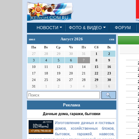
Ре
НОВОСТИ
ФОТО & ВИДЕО
ФОРУМ
Август 2026
июл
сен
Пн
Вт
Ср
Чт
Пт
Сб
Вс
27
28
29
30
31
1
2
3
4
5
6
7
8
9
10
11
12
13
14
15
16
17
18
19
20
21
22
23
24
25
26
27
28
29
30
31
1
2
3
4
5
6
Реклама
Дачные дома, гаражи, бытовки
Изготовление дачных и гостевых
домов, хозяйственных блоков,
бытовок, гаражей, навесов,