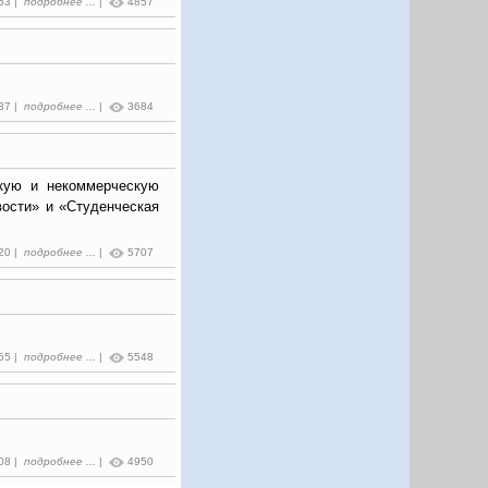
:53 |
подробнее ...
|
4857
:37 |
подробнее ...
|
3684
кую и некоммерческую
вости» и «Студенческая
:20 |
подробнее ...
|
5707
:55 |
подробнее ...
|
5548
:08 |
подробнее ...
|
4950