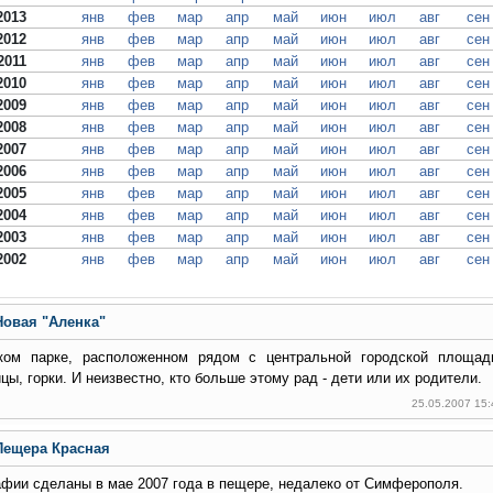
2013
янв
фев
мар
апр
май
июн
июл
авг
сен
2012
янв
фев
мар
апр
май
июн
июл
авг
сен
2011
янв
фев
мар
апр
май
июн
июл
авг
сен
2010
янв
фев
мар
апр
май
июн
июл
авг
сен
2009
янв
фев
мар
апр
май
июн
июл
авг
сен
2008
янв
фев
мар
апр
май
июн
июл
авг
сен
2007
янв
фев
мар
апр
май
июн
июл
авг
сен
2006
янв
фев
мар
апр
май
июн
июл
авг
сен
2005
янв
фев
мар
апр
май
июн
июл
авг
сен
2004
янв
фев
мар
апр
май
июн
июл
авг
сен
2003
янв
фев
мар
апр
май
июн
июл
авг
сен
2002
янв
фев
мар
апр
май
июн
июл
авг
сен
Новая "Аленка"
ком парке, расположенном рядом с центральной городской площадь
цы, горки. И неизвестно, кто больше этому рад - дети или их родители.
25.05.2007 15
Пещера Красная
фии сделаны в мае 2007 года в пещере, недалеко от Симферополя.