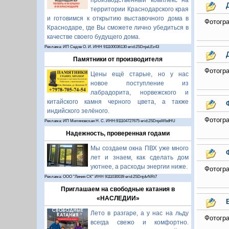
производственный комплекс на
территории Краснодарского края
и готовимся к открытию выставочного дома в
Фотогра
Краснодаре, где Вы сможете лично убедиться в
качестве своего будущего дома.
Реклама: ИП Седов О. И. ИНН 911100036130 erid:2SDnjeLEz43
Памятники от производителя
Фотогра
Цены ещё старые, но у нас
новое поступление из
лабрадорита, норвежского и
китайского камня черного цвета, а также
индийского зелёного.
Фотогра
Реклама: ИП Миляновская Н. С. ИНН:911104727675 erid:2SDnjeWbdHU
Надежность, проверенная годами
Мы создаем окна ПВХ уже много
лет и знаем, как сделать дом
уютнее, а расходы энергии ниже.
Фотогра
Реклама: ООО "Линия СК" ИНН 9111030039 erid:2SDnjdvNRt7
Приглашаем на свободные катания в
«НАСЛЕДИИ»
Лето в разгаре, а у нас на льду
Фотогра
всегда свежо и комфортно.