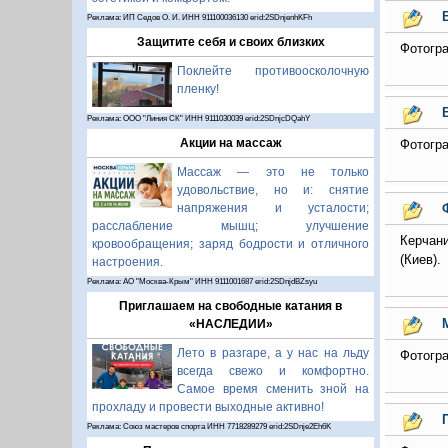
Реклама: ИП Седов О. И. ИНН 911100036130 erid:2SDnjenhKFh
Защитите себя и своих близких
Фотогра
Поклейте противоосколочную
пленку!
Реклама: ООО "Линия СК" ИНН 9111030039 erid:2SDnjcDQahY
Акции на массаж
Фотогра
Массаж — это не только
удовольствие, но и: снятие
напряжения и усталости;
расслабление мышц; улучшение
Керчани
кровообращения; заряд бодрости и отличного
(Киев).
настроения.
Реклама: АО "Москва-Крым" ИНН 9111001687 erid:2SDnjdBZsyu
Приглашаем на свободные катания в
«НАСЛЕДИИ»
Лето в разгаре, а у нас на льду
Фотогра
всегда свежо и комфортно.
Самое время сменить зной на
прохладу и провести выходные активно!
Реклама: Союз мастеров спорта ИНН 7718289279 erid:2SDnje2Eh6K