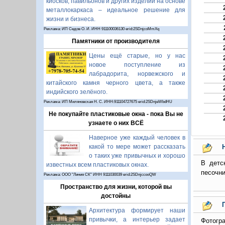
киосков, павильонов и других изделий на основе
металлокаркаса – идеальное решение для
жизни и бизнеса.
Реклама: ИП Седов О. И. ИНН 911100036130 erid:2SDnjcoMmXq
Памятники от производителя
Цены ещё старые, но у нас
новое поступление из
лабрадорита, норвежского и
китайского камня черного цвета, а также
индийского зелёного.
Реклама: ИП Миляновская Н. С. ИНН:911104727675 erid:2SDnjeWbdHU
Не покупайте пластиковые окна - пока Вы не
узнаете о них ВСЁ
Наверное уже каждый человек в
какой то мере может рассказать
о таких уже привычных и хорошо
В детс
известных всем пластиковых окнах.
песочни
Реклама: ООО "Линия СК" ИНН 9111030039 erid:2SDnjccooQW
Пространство для жизни, которой вы
достойны
Архитектура формирует наши
привычки, а интерьер задает
Фотогра