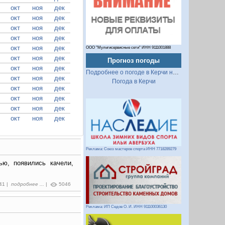
окт
ноя
дек
окт
ноя
дек
окт
ноя
дек
окт
ноя
дек
окт
ноя
дек
ООО "Мультисервисные сети" ИНН 9111001888
окт
ноя
дек
Прогноз погоды
окт
ноя
дек
Подробнее о погоде в Керчи на 2 недели
окт
ноя
дек
Погода в Керчи
окт
ноя
дек
окт
ноя
дек
окт
ноя
дек
окт
ноя
дек
Реклама: Союз мастеров спорта ИНН 7718289279
ю, появились качели,
:41 |
подробнее ...
|
5046
Реклама: ИП Седов О. И. ИНН 911100036130