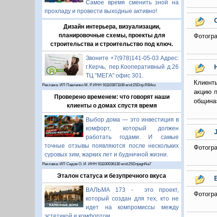
Самое время сменить зной на
прохладу и провести выходные активно!
Дизайн интерьера, визуализации,
планировочные схемы, проекты для
Фотогра
строительства и строительство под ключ.
Звоните +7(978)141-05-03 Адрес:
г.Керчь, пер.Кооперативный д.26
ТЦ "МЕГА" офис 301.
Клиент
Реклама: ИП Павленко М. Р. ИНН 911103871108 erid:2SDnjcRB4xz
акцию п
Проверено временем: что говорят наши
община»
клиенты о домах спустя время
Выбор дома — это инвестиция в
комфорт, который должен
работать годами. И самые
точные отзывы появляются после нескольких
Фотогра
суровых зим, жарких лет и будничной жизни.
Реклама: ИП Седов О. И. ИНН 911100036130 erid:2SDnjegnNa7
Эталон статуса и безупречного вкуса
ВАЛЬМА 173 - это проект,
Фотогра
который создан для тех, кто не
идет на компромиссы между
эстетикой и комфортом.