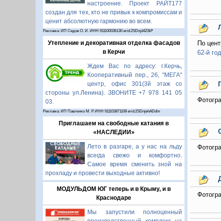
настроение. Проект РАЙТ177
создан для тех, кто не привык к компромиссам и
ценит абсолютную гармонию во всем.
Реклама: ИП Седов О. И. ИНН 911100036130 erid:2SDnjd4Z8iP
Утепление и декоративная отделка фасадов
По цен
в Керчи
62-й г
Ждем Вас по адресу: г.Керчь,
Кооперативный пер., 26, "МЕГА"
центр, офис 301(3й этаж со
стороны ул.Ленина). ЗВОНИТЕ +7 978 141 05
Фотогра
03.
Реклама: ИП Павленко М. Р. ИНН 911103871108 erid:2SDnjehADdm
Приглашаем на свободные катания в
«НАСЛЕДИИ»
Лето в разгаре, а у нас на льду
Фотогра
всегда свежо и комфортно.
Самое время сменить зной на
прохладу и провести выходные активно!
МОДУЛЬДОМ ЮГ теперь и в Крыму, и в
Фотогра
Краснодаре
Мы запустили полноценный