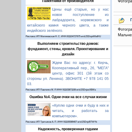
Памятники от производителя
Фотогра
Цены ещё старые, но у нас
новое поступление из
лабрадорита, норвежского и
китайского камня черного цвета, а также
Фотогр
индийского зелёного.
Мальчез
Реклама: ИП Миляновская Н. С. ИНН:911104727675 erid:2SDnjeWbdHU
Выполняем строительство домов:
фундамент, стены, кровля. Проектирование и
дизайн
Ждем Вас по адресу: г. Керчь,
Кооперативный пер., 26, "МЕГА"
центр, офис 301 (3й этаж со
стороны ул. Ленина). ЗВОНИТЕ +7 978 141 05
03.
Реклама: ИП Павленко М. Р. ИНН 911103871108 erid:2SDnjesXBWa
Ошибка №4. Одни очки на все случаи жизни
«Куплю одни очки и буду в них и
читать, и работать за
компьютером».
Реклама: ИП Третьяков А. П. ИНН 911100089407 erid:2SDnjd5TWYb
Надежность, проверенная годами