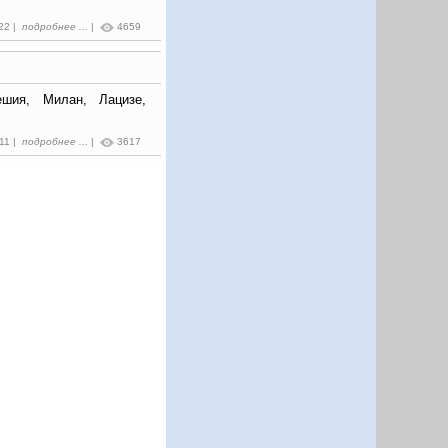
:22 |
подробнее ...
|
4659
шия, Милан, Лацизе,
:11 |
подробнее ...
|
3617