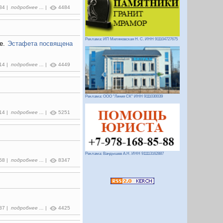
:34 |
подробнее ...
|
4484
Реклама: ИП Миляновская Н. С. ИНН 911104727675
ие.
Эстафета посвящена
:14 |
подробнее ...
|
4449
Реклама: ООО "Линия СК" ИНН 9111030039
:14 |
подробнее ...
|
5251
Реклама: Вандышев А.Н. ИНН 911113162887
:58 |
подробнее ...
|
8347
:37 |
подробнее ...
|
4425