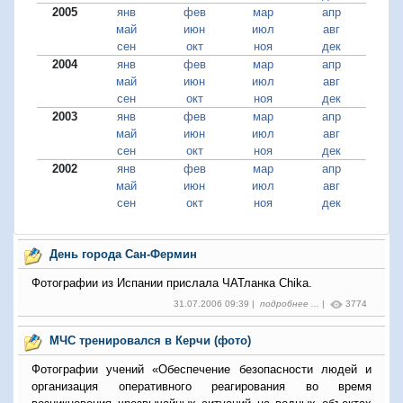
2005
янв
фев
мар
апр
май
июн
июл
авг
сен
окт
ноя
дек
2004
янв
фев
мар
апр
май
июн
июл
авг
сен
окт
ноя
дек
2003
янв
фев
мар
апр
май
июн
июл
авг
сен
окт
ноя
дек
2002
янв
фев
мар
апр
май
июн
июл
авг
сен
окт
ноя
дек
День города Сан-Фермин
Фотографии из Испании прислала ЧАТланка Chika.
31.07.2006 09:39 |
подробнее ...
|
3774
МЧС тренировался в Керчи (фото)
Фотографии учений «Обеспечение безопасности людей и
организация оперативного реагирования во время