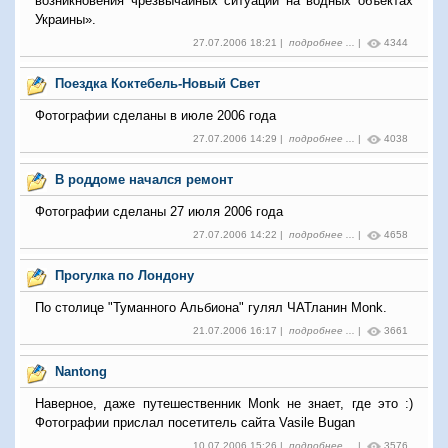
возникновения чрезвычайных ситуаций на водных объектах
Украины».
27.07.2006 18:21 |
подробнее ...
|
4344
Поездка Коктебель-Новый Свет
Фотографии сделаны в июле 2006 года
27.07.2006 14:29 |
подробнее ...
|
4038
В роддоме начался ремонт
Фотографии сделаны 27 июля 2006 года
27.07.2006 14:22 |
подробнее ...
|
4658
Прогулка по Лондону
По столице "Туманного Альбиона" гулял ЧАТланин Monk.
21.07.2006 16:17 |
подробнее ...
|
3661
Nantong
Наверное, даже путешественник Monk не знает, где это :)
Фотографии прислал посетитель сайта Vasile Bugan
10.07.2006 15:26 |
подробнее ...
|
3576