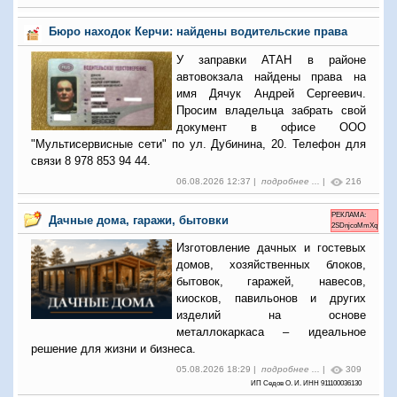
Бюро находок Керчи: найдены водительские права
У заправки АТАН в районе
автовокзала найдены права на
имя Дячук Андрей Сергеевич.
Просим владельца забрать свой
документ в офисе ООО
"Мультисервисные сети" по ул. Дубинина, 20. Телефон для
связи 8 978 853 94 44.
06.08.2026 12:37 |
подробнее ...
|
216
РЕКЛАМА:
Дачные дома, гаражи, бытовки
2SDnjcoMmXq
Изготовление дачных и гостевых
домов, хозяйственных блоков,
бытовок, гаражей, навесов,
киосков, павильонов и других
изделий на основе
металлокаркаса – идеальное
решение для жизни и бизнеса.
05.08.2026 18:29 |
подробнее ...
|
309
ИП Седов О. И. ИНН 911100036130