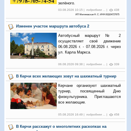
зелёного.
03.08.2026 10:15 |
подробнее ...
|
438
ИП Миляновская Н. С. ИНН:911104727675
Изменен участок маршрута автобуса 2
Автобусный маршрут № 2
осуществляет своё движение
06.08.2026 г. - 07.08.2026 г. через
ул. Карла Маркса.
06.08.2026 09:38 |
подробнее ...
|
339
В Керчи всех желающих зовут на шахматный турнир
Керчане организуют шахматный
турнир, посвященный Дню
физкультурника. Приглашаются
все желающие.
05.08.2026 16:49 |
подробнее ...
|
458
В Керчи расскажут о многолетних раскопках на