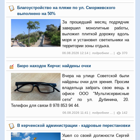
Благоустройство на пляже по ул. Сморжевского
выполнено на 50%
За прошедший месяц подрядчик
завершил монолитные работы,
выложил плиткой дорожку вдоль
моря и установил светильники на
территории зоны отдыха.
06.08.2026 12:14 |
подробнее ...
|
370
Бюро находок Керчи: найдены очки
Вчера на улице Советской были
найдены очки для зрения. Просим
владельца забрать свою вещь в
офисе ООО "Мультисервисные
сети" по ул. Дубинина, 20.
Телефон для связи 8 978 853 94 44.
06.08.2026 11:41 |
подробнее ...
|
142
В керченской администрации - кадровые перестановки
Ушел со своей должности Сергей