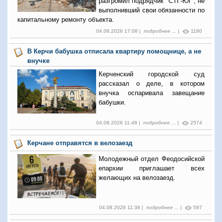
разгромил подрядчик "СТГ-Юг", не
выполнивший свои обязанности по
капитальному ремонту объекта.
04.08.2026 17:08 |
подробнее ...
|
1180
В Керчи бабушка отписала квартиру помощнице, а не
внучке
Керченский городской суд
рассказал о деле, в котором
внучка оспаривала завещание
бабушки.
04.08.2026 11:48 |
подробнее ...
|
2574
Керчане отправятся в велозаезд
Молодежный отдел Феодосийской
епархии приглашает всех
желающих на велозаезд.
04.08.2026 11:38 |
подробнее ...
|
597