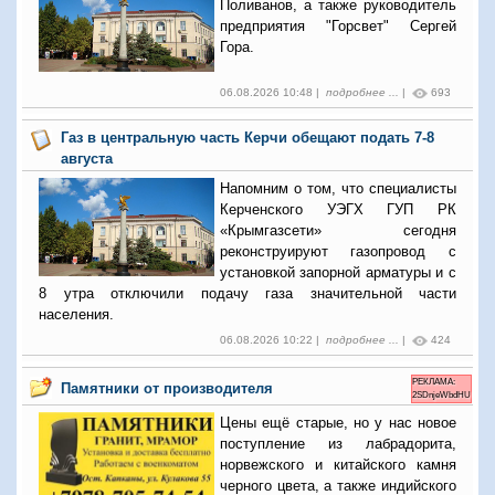
Поливанов, а также руководитель
предприятия "Горсвет" Сергей
Гора.
06.08.2026 10:48 |
подробнее ...
|
693
Газ в центральную часть Керчи обещают подать 7-8
августа
Напомним о том, что специалисты
Керченского УЭГХ ГУП РК
«Крымгазсети» сегодня
реконструируют газопровод с
установкой запорной арматуры и с
8 утра отключили подачу газа значительной части
населения.
06.08.2026 10:22 |
подробнее ...
|
424
РЕКЛАМА:
Памятники от производителя
2SDnjeWbdHU
Цены ещё старые, но у нас новое
поступление из лабрадорита,
норвежского и китайского камня
черного цвета, а также индийского