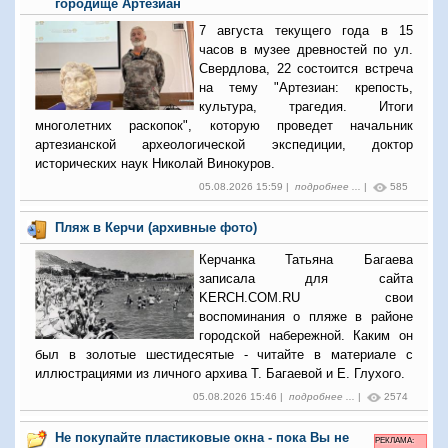
городище Артезиан
7 августа текущего года в 15
часов в музее древностей по ул.
Свердлова, 22 состоится встреча
на тему "Артезиан: крепость,
культура, трагедия. Итоги
многолетних раскопок", которую проведет начальник
артезианской археологической экспедиции, доктор
исторических наук Николай Винокуров.
05.08.2026 15:59 |
подробнее ...
|
585
Пляж в Керчи (архивные фото)
Керчанка Татьяна Багаева
записала для сайта
KERCH.COM.RU свои
воспоминания о пляже в районе
городской набережной. Каким он
был в золотые шестидесятые - читайте в материале с
иллюстрациями из личного архива Т. Багаевой и Е. Глухого.
05.08.2026 15:46 |
подробнее ...
|
2574
Не покупайте пластиковые окна - пока Вы не
РЕКЛАМА: