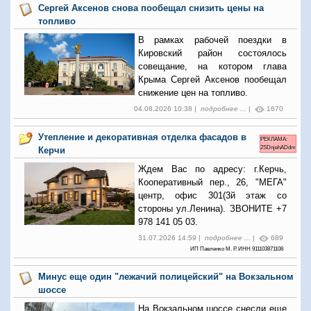
Сергей Аксенов снова пообещал снизить цены на
топливо
В рамках рабочей поездки в
Кировский район состоялось
совещание, на котором глава
Крыма Сергей Аксенов пообещал
снижение цен на топливо.
04.08.2026 10:38 |
подробнее ...
|
1670
Утепление и декоративная отделка фасадов в
РЕКЛАМА:
2SDnjehADdm
Керчи
Ждем Вас по адресу: г.Керчь,
Кооперативный пер., 26, "МЕГА"
центр, офис 301(3й этаж со
стороны ул.Ленина). ЗВОНИТЕ +7
978 141 05 03.
31.07.2026 14:59 |
подробнее ...
|
689
ИП Павленко М. Р. ИНН 911103871108
Минус еще один "лежачий полицейский" на Вокзальном
шоссе
На Вокзальном шоссе снесли еще