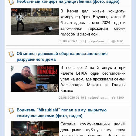
Необычный концерт на улице Ленина (фото, видео)
В Керчи дал живые концерты
камерунец Урих Воунанг, который
бывал здесь в мае 2024 года и
запомнился горожанам своим
голосом и харизмой.
05.08.2026 10:21 |
подробнее ...
|
1661
Объявлен денежный сбор на восстановление
разрушенного дома
В ночь со 2 на 3 августа при
налете БПЛА один беспилотник
упал на дом, где проживали семьи
Александра Мякоты и Галины
Какоха.
05.08.2026 08:49 |
подробнее ...
|
4300
Водитель "Mitsubishi" попал в яму, вырытую
коммунальщиками (фото, видео)
Сегодня коммунальщики целый
день рыли глубокую яму перед
Горьковским мостом. Вода из