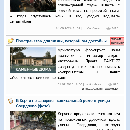
поврежденной трубы вместе с
землей текла по проезжей части.
А когда спустилась ночь, в яму угодил водитель
автомобиля.
04.08.2026 21:57 |
подробнее ...
|
2416
РЕКЛАМА:
Пространство для жизни, которой вы достойны
2SDnjd4Z8iP
Архитектура формирует наши
привычки, а интерьер задает
настроение. Проект РАЙТ177
создан для тех, кто не привык к
компромиссам и ценит
абсолютную гармонию во всем.
31.07.2026 18:00 |
подробнее ...
|
693
ИП Седов О. И. ИНН 911100036130
В Керчи не завершен капитальный ремонт улицы
Свердлова (фото)
Керчане продолжают спотыкаться
на пешеходных дорожках вдоль
улицы Свердлова, которую