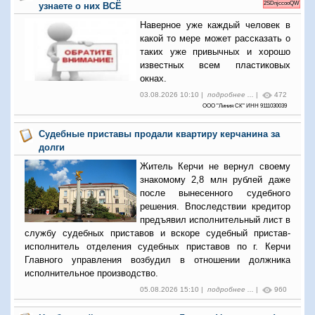
2SDnjccooQW
узнаете о них ВСЁ
Наверное уже каждый человек в
какой то мере может рассказать о
таких уже привычных и хорошо
известных всем пластиковых
окнах.
03.08.2026 10:10 |
подробнее ...
|
472
ООО "Линия СК" ИНН 9111030039
Судебные приставы продали квартиру керчанина за
долги
Житель Керчи не вернул своему
знакомому 2,8 млн рублей даже
после вынесенного судебного
решения. Впоследствии кредитор
предъявил исполнительный лист в
службу судебных приставов и вскоре судебный пристав-
исполнитель отделения судебных приставов по г. Керчи
Главного управления возбудил в отношении должника
исполнительное производство.
05.08.2026 15:10 |
подробнее ...
|
960