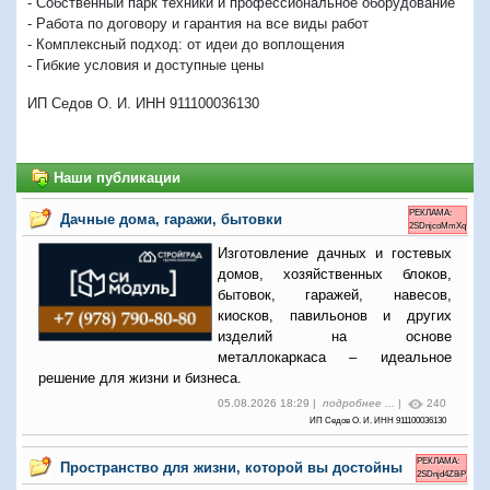
-
Собственный парк техники и профессиональное оборудование
-
Работа по договору
и гарантия на все виды работ
-
Комплексный подход
: от идеи до воплощения
-
Гибкие условия и доступные цены
ИП Седов О. И. ИНН 911100036130
Наши публикации
РЕКЛАМА:
Дачные дома, гаражи, бытовки
2SDnjcoMmXq
Изготовление дачных и гостевых
домов, хозяйственных блоков,
бытовок, гаражей, навесов,
киосков, павильонов и других
изделий на основе
металлокаркаса – идеальное
решение для жизни и бизнеса.
05.08.2026 18:29 |
подробнее ...
|
240
ИП Седов О. И. ИНН 911100036130
РЕКЛАМА:
Пространство для жизни, которой вы достойны
2SDnjd4Z8iP