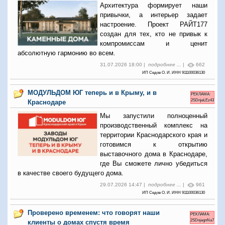
Архитектура формирует наши
привычки, а интерьер задает
настроение. Проект РАЙТ177
создан для тех, кто не привык к
компромиссам и ценит
абсолютную гармонию во всем.
31.07.2026 18:00 |
подробнее ...
|
662
ИП Седов О. И. ИНН 911100036130
МОДУЛЬДОМ ЮГ теперь и в Крыму, и в
РЕКЛАМА:
2SDnjeLEz43
Краснодаре
Мы запустили полноценный
производственный комплекс на
территории Краснодарского края и
готовимся к открытию
выставочного дома в Краснодаре,
где Вы сможете лично убедиться
в качестве своего будущего дома.
29.07.2026 14:47 |
подробнее ...
|
961
ИП Седов О. И. ИНН 911100036130
Проверено временем: что говорят наши
РЕКЛАМА:
2SDnjegnNa7
клиенты о домах спустя время