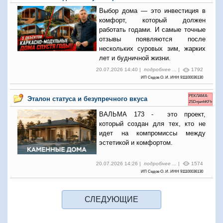
Выбор дома — это инвестиция в
комфорт, который должен
работать годами. И самые точные
отзывы появляются после
нескольких суровых зим, жарких
лет и будничной жизни.
20.07.2026 14:40 |
подробнее ...
|
1792
ИП Седов О. И. ИНН 911100036130
РЕКЛАМА:
Эталон статуса и безупречного вкуса
2SDnjenhKFh
ВАЛЬМА 173 - это проект,
который создан для тех, кто не
идет на компромиссы между
эстетикой и комфортом.
20.07.2026 14:26 |
подробнее ...
|
1574
ИП Седов О. И. ИНН 911100036130