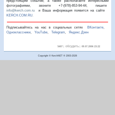
предстоящем событии, а также располагаете интересными
фотографиями, звоните +7-(978)-853-94-44,
пишите
info@kerch.com.ru
и Ваша информация появится на сайте
KERCH.COM.RU
.
Подписывайтесь на нас в социальных сетях
ВКонтакте
,
Одноклассники
,
YouTube
,
Telegram
,
Яндекс.Дзен
обсудить
5407
|
|
09.07.2006 23:22
Copyright © KerchNET ® 2003-2026