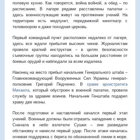
полевую кухню. Как говорится, война войной, а обед – по
расписанию. В лагере рядами расставлены палатки –
здесь военнослужащие живут на протяжении учений. На
территории есть медпункт, передвижной кинотеатр с
телевизором и даже походная церковь.
Первый командный пункт расположен недалеко от лагеря,
здесь все ждали прибытия высоких чинов. Журналистам
провели краткий инструктаж – в целях безопасности
съемочные группы находились на большом расстоянии от
боевых орудий и наблюдали за всем издалека.
Наконец на место прибыл начальник Генерального штаба –
Главнокомандующий Вооруженных Сил Украины генерал-
полковник Григорий Педченко. В
храме архистратига
Михаила
, который обустроен в военной палатке, провели
службу за здравие воинов. Начальник Генштаба подарил
храму две иконы.
После подготовки и наставлений начался первый этап
учений. Военные должны были отразить нападение с моря.
Сначала в небо взлетели Сушки – они разведали
обстановку и нанесли первый удар. После атаки началась
огневая поддержка с берега по обозначенной линии в море.