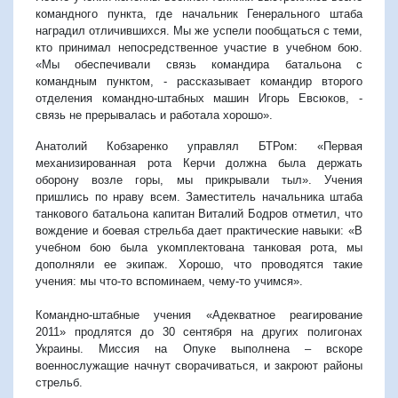
командного пункта, где начальник Генерального штаба
наградил отличившихся. Мы же успели пообщаться с теми,
кто принимал непосредственное участие в учебном бою.
«Мы обеспечивали связь командира батальона с
командным пунктом, - рассказывает командир второго
отделения командно-штабных машин Игорь Евсюков, -
связь не прерывалась и работала хорошо».
Анатолий Кобзаренко управлял БТРом: «Первая
механизированная рота Керчи должна была держать
оборону возле горы, мы прикрывали тыл». Учения
пришлись по нраву всем. Заместитель начальника штаба
танкового батальона капитан Виталий Бодров отметил, что
вождение и боевая стрельба дает практические навыки: «В
учебном бою была укомплектована танковая рота, мы
дополняли ее экипаж. Хорошо, что проводятся такие
учения: мы что-то вспоминаем, чему-то учимся».
Командно-штабные учения «Адекватное реагирование
2011» продлятся до 30 сентября на других полигонах
Украины. Миссия на Опуке выполнена – вскоре
военнослужащие начнут сворачиваться, и закроют районы
стрельб.