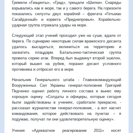
Гремели «Гиацинты», «Град», трещали «Шилки». Снаряды
взрывались как в море, так и у самого берега. На горизонте
показались силуэты двух кораблей – фрегата «Гетьман
Сагайдачный» и корвета «Приднепровья». Корабельно-
ударная группа отражала удары на море.
Следующий этап учений проходил уже на суше, вдали от
берега. По сценарию некоторым силам вражеского десанта
удалось высадиться, вклиниться на территорию и
захватить плацдарм. Батальонно-тактическая группа
провела серию атак. Вперед был выдвинут второй эшелон,
который вышел на рубеж, поразил десант условного
противника и отбросил его в море.
Начальник Генерального штаба - Главнокомандующий
Вооруженных Сил Украины генерал-полковник Григорий
Педченко оценил работу личного состава и вынес ему
хорошую оценку. «Солдаты и офицеры, которые сегодня
были задействованы в учениях, сработали прекрасно, -
рассказал журналистам генерал-полковник, - а вот насчет
командования, которое действовало на пунктах – я
подумаю, получат ли они удовлетворительную оценку».
Учения «Адекватное реагирование 2011» носят