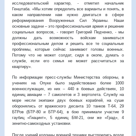
исследовательский характер, - отметил начальник
Генштаба. «Мы хотим определить все варианты и понять, в
каком направлении нам нужно двигаться в сфере
реформирования Вооруженных Сил Украины. Наши
основные задачи – это профессиональная армия и решение
социальных вопросов, - говорит Григорий Педченко, - мы
должны дать возможность войскам заниматься
профессиональным делом и решить все те социальные
проблемы, которые сейчас занимают головы военных.
Потому что не может солдат, сидя в окопе, думать о
службе, если его семья не может рассчитаться за
квартиру».
По информации пресс-службы Министерства обороны, в
учениях на Опуке было задействовано более 1000
военнослужащих, из них – 440 в боевых действиях, 10
единиц авиации – 7 самолетов и 3 вертолета. Службу на
море несли экипажи двух боевых кораблей, на суше
оборонялись от вражеского десанта 10 танков Т-64, 29
БТРов (БТР-80 и БТР-64), в бою принимали участие 9
гаубиц «Гиацинт», 5 единиц БМ-21, они же «Град», 4
зенитно-самоходных установки.
После учений колонны военной техники выстроились возле