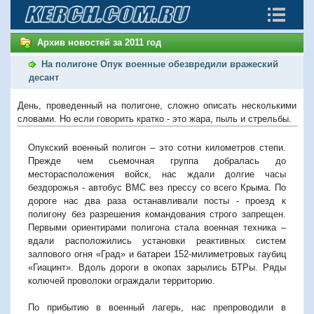
Архив новостей за 2011 год
На полигоне Опук военные обезвредили вражеский
десант
День, проведенный на полигоне, сложно описать несколькими
словами. Но если говорить кратко - это жара, пыль и стрельбы.
Опукский военный полигон – это сотни километров степи.
Прежде чем сьемочная группа добралась до
месторасположения войск, нас ждали долгие часы
бездорожья - автобус ВМС вез прессу со всего Крыма. По
дороге нас два раза останавливали посты - проезд к
полигону без разрешения командования строго запрещен.
Первыми ориентирами полигона стала военная техника –
вдали расположились установки реактивных систем
залпового огня «Град» и батареи 152-милиметровых гаубиц
«Гиацинт». Вдоль дороги в окопах зарылись БТРы. Ряды
колючей проволоки ограждали территорию.
По прибытию в военный лагерь, нас препроводили в