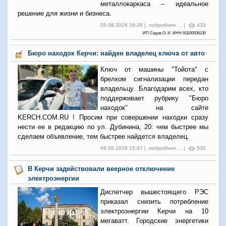
металлокаркаса – идеальное
решение для жизни и бизнеса.
05.08.2026 18:29 |
подробнее ...
|
433
ИП Седов О. И. ИНН 911100036130
Бюро находок Керчи: найден владелец ключа от авто
Ключ от машины "Тойота" с
брелком сигнализации передан
владельцу. Благодарим всех, кто
поддерживает рубрику "Бюро
находок" на сайте
KERCH.COM.RU ! Просим при совершении находки сразу
нести ее в редакцию по ул. Дубинина, 20: чем быстрее мы
сделаем объявление, тем быстрее найдется владелец.
06.08.2026 15:47 |
подробнее ...
|
532
В Керчи задействовали веерное отключение
электроэнергии
Диспетчер вышестоящего РЭС
приказал снизить потребление
электроэнергии Керчи на 10
мегаватт. Городские энергетики