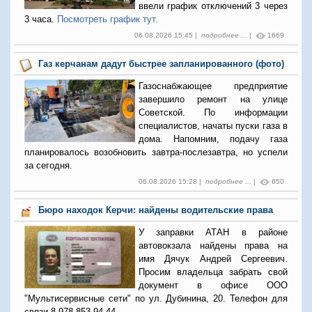
ввели график отключений 3 через
3 часа.
Посмотреть график тут.
06.08.2026 15:45 |
подробнее ...
|
1669
Газ керчанам дадут быстрее запланированного (фото)
Газоснабжающее предприятие
завершило ремонт на улице
Советской. По информации
специалистов, начаты пуски газа в
дома. Напомним, подачу газа
планировалось возобновить завтра-послезавтра, но успели
за сегодня.
06.08.2026 15:28 |
подробнее ...
|
650
Бюро находок Керчи: найдены водительские права
У заправки АТАН в районе
автовокзала найдены права на
имя Дячук Андрей Сергеевич.
Просим владельца забрать свой
документ в офисе ООО
"Мультисервисные сети" по ул. Дубинина, 20. Телефон для
связи 8 978 853 94 44.