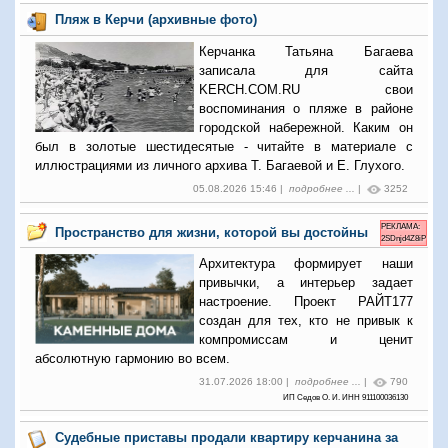
Пляж в Керчи (архивные фото)
Керчанка Татьяна Багаева
записала для сайта
KERCH.COM.RU свои
воспоминания о пляже в районе
городской набережной. Каким он
был в золотые шестидесятые - читайте в материале с
иллюстрациями из личного архива Т. Багаевой и Е. Глухого.
05.08.2026 15:46 |
подробнее ...
|
3252
РЕКЛАМА:
Пространство для жизни, которой вы достойны
2SDnjd4Z8iP
Архитектура формирует наши
привычки, а интерьер задает
настроение. Проект РАЙТ177
создан для тех, кто не привык к
компромиссам и ценит
абсолютную гармонию во всем.
31.07.2026 18:00 |
подробнее ...
|
790
ИП Седов О. И. ИНН 911100036130
Судебные приставы продали квартиру керчанина за