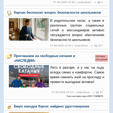
07.08.2026 15:30 |
подробнее ...
|
4
Керчан беспокоит вопрос безопасности школьников
В родительских чатах, а также в
различных группах социальных
сетей и мессенджеров активно
обсуждается вопрос обеспечения
безопасности школьников.
07.08.2026 12:34 |
подробнее ...
|
417
Приглашаем на свободные катания в
РЕКЛАМА:
2SDnje2Eh6K
«НАСЛЕДИИ»
Лето в разгаре, а у нас на льду
всегда свежо и комфортно. Самое
время сменить зной на прохладу и
провести выходные активно!
07.08.2026 15:23 |
подробнее ...
|
27
Союз мастеров спорта ИНН 7718289279
Бюро находок Керчи: найдено удостоверение