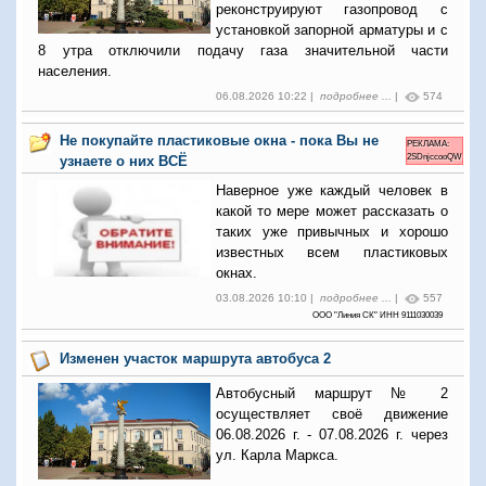
реконструируют газопровод с
установкой запорной арматуры и с
8 утра отключили подачу газа значительной части
населения.
06.08.2026 10:22 |
подробнее ...
|
574
Не покупайте пластиковые окна - пока Вы не
РЕКЛАМА:
2SDnjccooQW
узнаете о них ВСЁ
Наверное уже каждый человек в
какой то мере может рассказать о
таких уже привычных и хорошо
известных всем пластиковых
окнах.
03.08.2026 10:10 |
подробнее ...
|
557
ООО "Линия СК" ИНН 9111030039
Изменен участок маршрута автобуса 2
Автобусный маршрут № 2
осуществляет своё движение
06.08.2026 г. - 07.08.2026 г. через
ул. Карла Маркса.