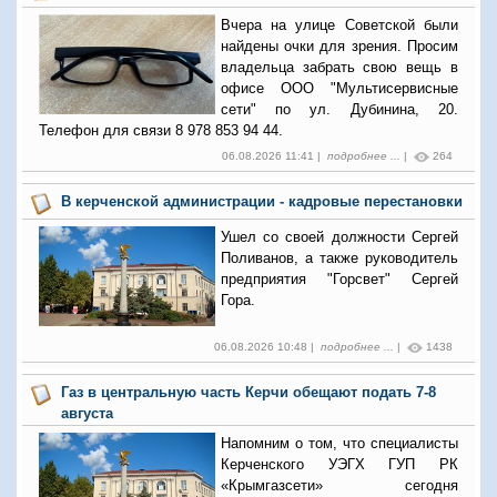
Вчера на улице Советской были
найдены очки для зрения. Просим
владельца забрать свою вещь в
офисе ООО "Мультисервисные
сети" по ул. Дубинина, 20.
Телефон для связи 8 978 853 94 44.
06.08.2026 11:41 |
подробнее ...
|
264
В керченской администрации - кадровые перестановки
Ушел со своей должности Сергей
Поливанов, а также руководитель
предприятия "Горсвет" Сергей
Гора.
06.08.2026 10:48 |
подробнее ...
|
1438
Газ в центральную часть Керчи обещают подать 7-8
августа
Напомним о том, что специалисты
Керченского УЭГХ ГУП РК
«Крымгазсети» сегодня