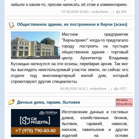
забыли о каком-то, просим написать об этом в комментариях.
07.08.2026 10:00 |
подробнее ...
|
329
Общественное здание, не построенное в Керчи (эскиз)
Местное предприятие
"Керчьпроект" когда-то предлагало
городу построить на пустыре
общественное здание - торговый
центр. Архитектор Владимир
Кусницын наткнулся на эти эскизы, перебирая архив. Так мог
бы выглядеть неиспользуемый участок земли, но сейчас его
отдали под многоквартирный жилой дом, который
спроектируют другие специалисты.
06.08.2026 16:11 |
подробнее ...
|
1577
РЕКЛАМА:
Дачные дома, гаражи, бытовки
2SDnjcoMmXq
Изготовление дачных и гостевых
домов, хозяйственных блоков,
бытовок, гаражей, навесов,
киосков, павильонов и других
изделий на основе