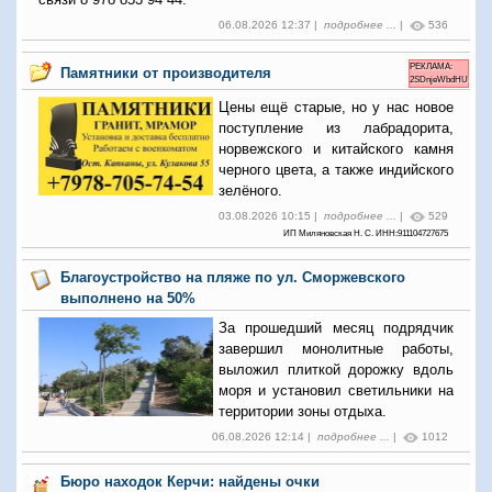
06.08.2026 12:37 |
подробнее ...
|
536
РЕКЛАМА:
Памятники от производителя
2SDnjeWbdHU
Цены ещё старые, но у нас новое
поступление из лабрадорита,
норвежского и китайского камня
черного цвета, а также индийского
зелёного.
03.08.2026 10:15 |
подробнее ...
|
529
ИП Миляновская Н. С. ИНН:911104727675
Благоустройство на пляже по ул. Сморжевского
выполнено на 50%
За прошедший месяц подрядчик
завершил монолитные работы,
выложил плиткой дорожку вдоль
моря и установил светильники на
территории зоны отдыха.
06.08.2026 12:14 |
подробнее ...
|
1012
Бюро находок Керчи: найдены очки