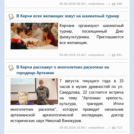
06.08.2026 09:38 |
подробнее ...
|
498
В Керчи всех желающих зовут на шахматный турнир
Керчане организуют шахматный
турнир, посвященный Дню
физкультурника. Приглашаются
все желающие.
05.08.2026 16:49 |
подробнее ...
|
561
В Керчи расскажут о многолетних раскопках на
городище Артезиан
7 августа текущего года в 15
часов в музее древностей по ул.
Свердлова, 22 состоится встреча
на тему "Артезиан: крепость,
культура, трагедия. Итоги
многолетних раскопок", которую проведет начальник
артезианской археологической экспедиции, доктор
исторических наук Николай Винокуров.
05.08.2026 15:59 |
подробнее ...
|
713